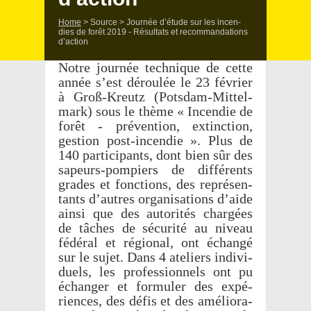
Home
>
Source
>
Jour­née d’étude sur les incen­
dies de forêt 2019 - Résul­tats et recom­man­da­tions
d’action
Notre jour­née tech­nique de cette
année s’est dérou­lée le 23 février
à Groß-Kreutz (Pots­dam-Mittel­
mark) sous le thème « Incen­die de
forêt - préven­tion, extinc­tion,
gestion post-incen­die ». Plus de
140 parti­ci­pants, dont bien sûr des
sapeurs-pompiers de diffé­rents
grades et fonc­tions, des repré­sen­
tants d’autres orga­ni­sa­tions d’aide
ainsi que des auto­ri­tés char­gées
de tâches de sécu­rité au niveau
fédé­ral et régio­nal, ont échangé
sur le sujet. Dans 4 ateliers indi­vi­
duels, les profes­sion­nels ont pu
échan­ger et formu­ler des expé­
riences, des défis et des amélio­ra­