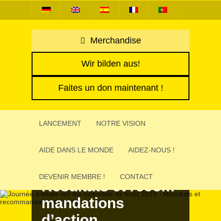
Merchandise
Wir bilden aus!
Faites un don maintenant !
LANCE­MENT
NOTRE VISION
Jour­née d’étude
sur les incen­dies
AIDE DANS LE MONDE
AIDEZ-NOUS !
de forêt 2019 -
DEVE­NIR MEMBRE !
CONTACT
Résul­tats et recom­
man­da­tions
d’action