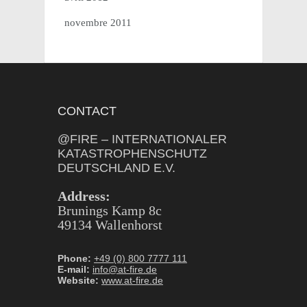
novembre 2011
CONTACT
@FIRE – INTERNATIONALER
KATASTROPHENSCHUTZ
DEUTSCHLAND E.V.
Address:
Brunings Kamp 8c
49134 Wallenhorst
Phone:
+49 (0) 800 7777 111
E-mail:
info@at-fire.de
Website:
www.at-fire.de