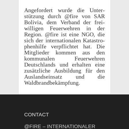
Ange­fordert wurde die Unter­
stützung durch @fire von SAR
Bolivia, dem Verband der frei­
willi­gen Feuer­wehren in der
Region. @fire ist eine NGO, die
sich der inter­na­tionalen Katas­tro­
phen­hilfe verpflichtet hat. Die
Mitglieder kommen aus den
kommu­nalen Feuer­wehren
Deutsch­lands und erhal­ten eine
zusät­zliche Ausbil­dung für den
Ausland­sein­satz und die
Waldbrandbekämpfung.
CONTACT
@FIRE – INTERNATIONALER