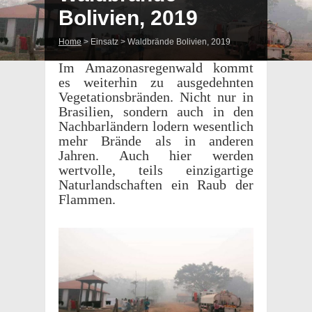
Bolivien, 2019
Home
>
Einsatz
>
Wald­brände Bolivien, 2019
Im Amazonas­re­gen­wald kommt
es weit­er­hin zu ausgedehn­ten
Vege­ta­tions­brän­den. Nicht nur in
Brasilien, sondern auch in den
Nach­bar­län­dern lodern wesentlich
mehr Brände als in anderen
Jahren. Auch hier werden
wertvolle, teils einzi­gar­tige
Natur­land­schaften ein Raub der
Flammen.