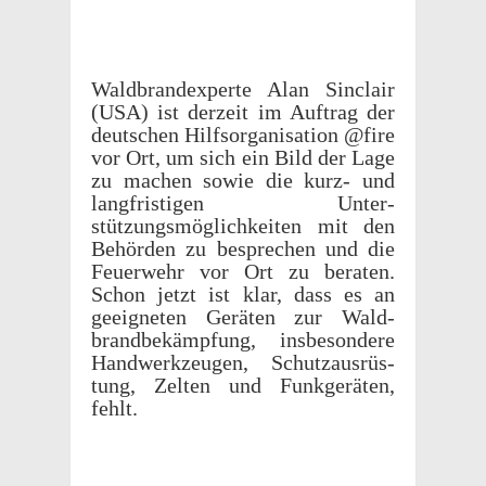
Wald­bran­d­ex­perte Alan Sinclair
(USA) ist derzeit im Auftrag der
deutschen Hilf­sor­gan­i­sa­tion @fire
vor Ort, um sich ein Bild der Lage
zu machen sowie die kurz- und
langfristi­gen Unter­
stützungsmöglichkeiten mit den
Behör­den zu besprechen und die
Feuer­wehr vor Ort zu beraten.
Schon jetzt ist klar, dass es an
geeigneten Geräten zur Wald­
brand­bekämp­fung, insbeson­dere
Handw­erkzeu­gen, Schutzaus­rüs­
tung, Zelten und Funkgeräten,
fehlt.