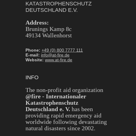
KATASTROPHENSCHUTZ
DEUTSCHLAND E.V.
Address:
Brunings Kamp 8c
49134 Wallenhorst
Phone:
+49 (0) 800 7777 111
E-mail:
info@at-fire.de
Website:
www.at-fire.de
INFO
The non-profit aid organization
@fire - Internationaler
Katastrophenschutz
Deutschland e. V.
has been
providing rapid emergency aid
worldwide following devastating
natural disasters since 2002.