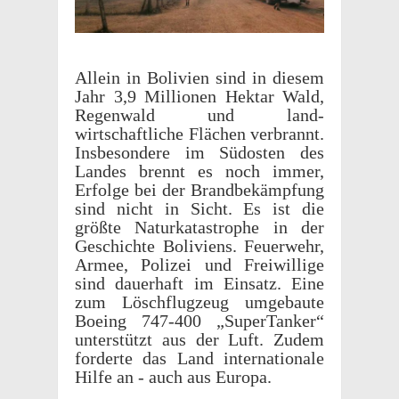
Allein in Bolivien sind in diesem
Jahr 3,9 Millio­nen Hektar Wald,
Regen­wald und land­
wirtschaftliche Flächen verbrannt.
Insbeson­dere im Südosten des
Landes brennt es noch immer,
Erfolge bei der Brand­bekämp­fung
sind nicht in Sicht. Es ist die
größte Naturkatas­tro­phe in der
Geschichte Boliviens. Feuer­wehr,
Armee, Polizei und Frei­willige
sind dauer­haft im Einsatz. Eine
zum Löschflugzeug umge­baute
Boeing 747-400 „Super­Tanker“
unter­stützt aus der Luft. Zudem
forderte das Land inter­na­tionale
Hilfe an - auch aus Europa.