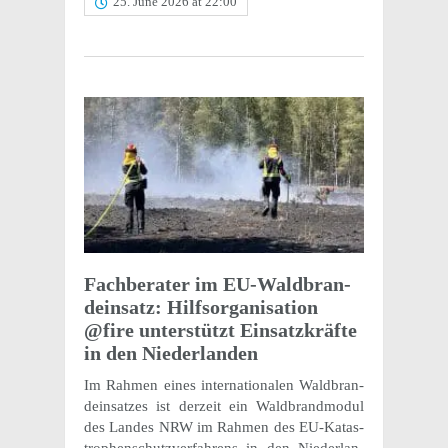
25. June 2026 at 22:00
Fach­ber­ater im EU-Wald­bran­
dein­satz: Hilf­sor­gan­i­sa­tion
@fire unter­stützt Einsatzkräfte
in den Niederlanden
Im Rahmen eines inter­na­tionalen Wald­bran­
dein­satzes ist derzeit ein Wald­brand­modul
des Landes NRW im Rahmen des EU-Katas­