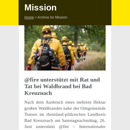
Mission
Home
>
Archive for Mission
@fire unter­stützt mit Rat und
Tat bei Wald­brand bei Bad
Kreuznach
Nach dem Ausbruch eines mehrere Hektar
großen Wald­bran­des nahe der Orts­ge­meinde
Traisen im rhein­land-pfälzis­chen Land­kreis
Bad Kreuz­nach am Samsta­gnach­mit­tag, 26.
Juni unter­stützt @fire – Inter­na­tionaler