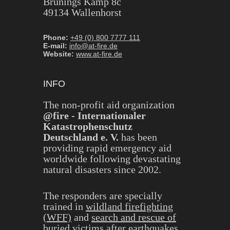
Brunings Kamp 8c
49134 Wallenhorst
Phone:
+49 (0) 800 7777 111
E-mail:
info@at-fire.de
Website:
www.at-fire.de
INFO
The non-profit aid organization
@fire - Internationaler
Katastrophenschutz
Deutschland e. V.
has been
providing rapid emergency aid
worldwide following devastating
natural disasters since 2002.
The responders are specially
trained in
wildland firefighting
(WFF)
and
search and rescue of
buried victims after earthquakes