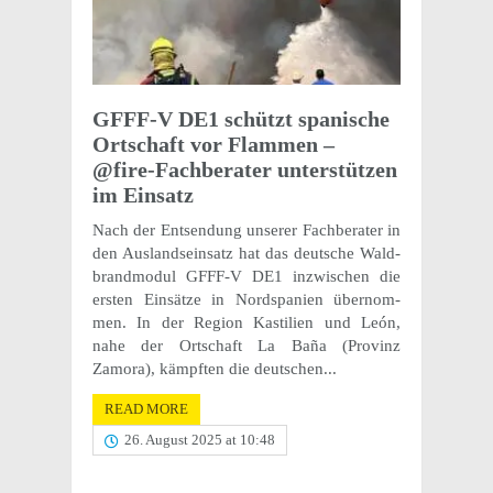
GFFF-V DE1 schützt spanis­che
Ortschaft vor Flam­men –
@fire-Fachberater unter­stützen
im Einsatz
Nach der Entsendung unserer Fach­ber­ater in
den Ausland­sein­satz hat das deutsche Wald­
brand­modul GFFF-V DE1 inzwis­chen die
ersten Einsätze in Nordspanien über­nom­
men. In der Region Kastilien und León,
nahe der Ortschaft La Baña (Prov­inz
Zamora), kämpften die deutschen...
READ MORE
26. August 2025 at 10:48