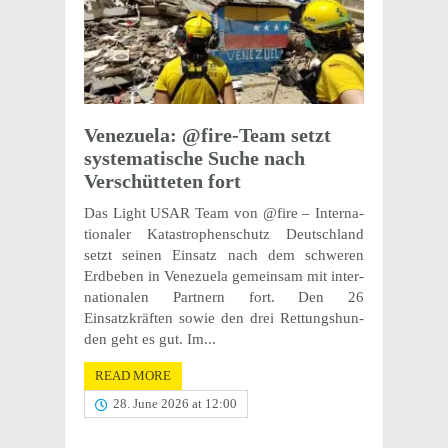
Venezuela: @fire-Team setzt
system­a­tis­che Suche nach
Verschüt­teten fort
Das Light USAR Team von @fire – Inter­na­
tionaler Katas­tro­phen­schutz Deutsch­land
setzt seinen Einsatz nach dem schw­eren
Erdbeben in Venezuela gemein­sam mit inter­
na­tionalen Part­nern fort. Den 26
Einsatzkräften sowie den drei Rettung­shun­
den geht es gut. Im...
READ MORE
28. June 2026 at 12:00