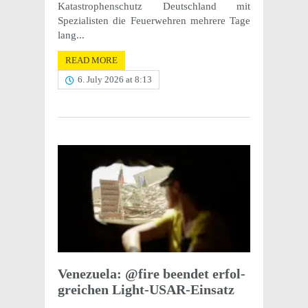
Katas­tro­phen­schutz Deutsch­land mit
Spezial­is­ten die Feuer­wehren mehrere Tage
lang...
READ MORE
6. July 2026 at 8:13
Venezuela: @fire been­det erfol­
gre­ichen Light-USAR-Einsatz