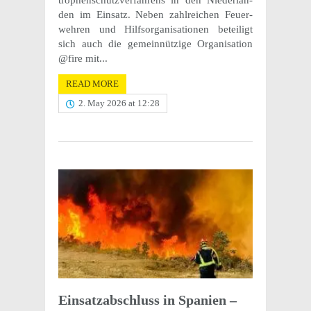
tro­phen­schutzver­fahrens in den Nieder­lan­
den im Einsatz. Neben zahlre­ichen Feuer­
wehren und Hilf­sor­gan­i­sa­tio­nen beteiligt
sich auch die gemein­nützige Organ­i­sa­tion
@fire mit...
READ MORE
2. May 2026 at 12:28
Einsatz­ab­schluss in Spanien –