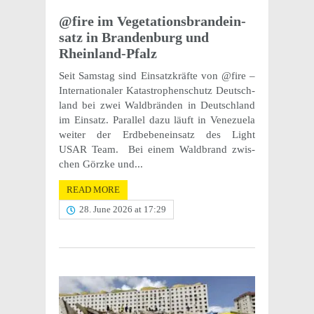
@fire im Vege­ta­tions­bran­dein­
satz in Bran­den­burg und
Rheinland-Pfalz
Seit Samstag sind Einsatzkräfte von @fire –
Inter­na­tionaler Katas­tro­phen­schutz Deutsch­
land bei zwei Wald­brän­den in Deutsch­land
im Einsatz. Paral­lel dazu läuft in Venezuela
weiter der Erdbebenein­satz des Light
USAR Team. Bei einem Wald­brand zwis­
chen Görzke und...
READ MORE
28. June 2026 at 17:29