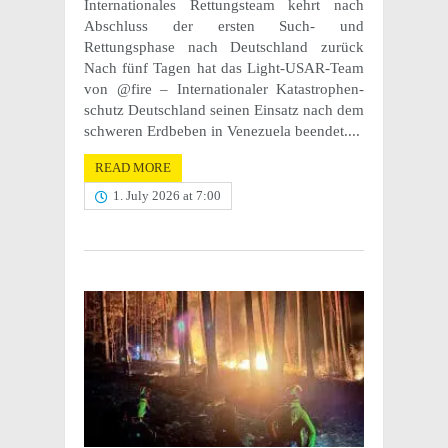
Inter­na­tionales Rettung­steam kehrt nach
Abschluss der ersten Such- und
Rettungsphase nach Deutsch­land zurück
Nach fünf Tagen hat das Light-USAR-Team
von @fire – Inter­na­tionaler Katas­tro­phen­
schutz Deutsch­land seinen Einsatz nach dem
schw­eren Erdbeben in Venezuela been­det....
READ MORE
1. July 2026 at 7:00