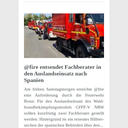
@fire entsendet Fach­ber­ater in
den Ausland­sein­satz nach
Spanien
Am frühen Samstag­mor­gen erre­ichte @fire
eine Anforderung durch die Feuer­wehr
Bonn: Für den Ausland­sein­satz des Wald­
brand­bekämp­fungsmoduls GFFF-V NRW
soll­ten kurzfristig zwei Fach­ber­ater gestellt
werden. Hinter­grund ist ein erneutes Hilfeer­
suchen der spanis­chen Behör­den über den...