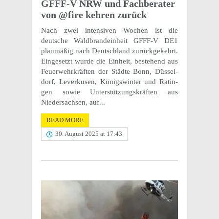
GFFF-V NRW und Fach­ber­ater
von @fire kehren zurück
Nach zwei inten­siven Wochen ist die
deutsche Wald­bran­dein­heit GFFF-V DE1
plan­mäßig nach Deutsch­land zurück­gekehrt.
Einge­setzt wurde die Einheit, beste­hend aus
Feuer­wehrkräften der Städte Bonn, Düssel­
dorf, Leverkusen, Königswin­ter und Ratin­
gen sowie Unter­stützungskräften aus
Nieder­sach­sen, auf...
READ MORE
30. August 2025 at 17:43