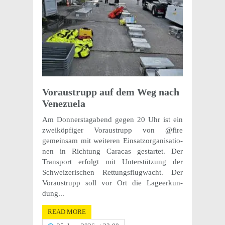
Voraus­trupp auf dem Weg nach
Venezuela
Am Donner­stagabend gegen 20 Uhr ist ein
zweiköp­figer Voraus­trupp von @fire
gemein­sam mit weit­eren Einsat­zor­gan­i­sa­tio­
nen in Rich­tung Cara­cas gestartet. Der
Trans­port erfolgt mit Unter­stützung der
Schweiz­erischen Rettungsflugwacht. Der
Voraus­trupp soll vor Ort die Lageerkun­
dung...
READ MORE