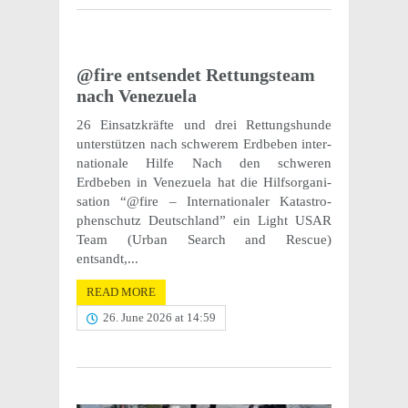
@fire entsendet Rettung­steam
nach Venezuela
26 Einsatzkräfte und drei Rettung­shunde
unter­stützen nach schw­erem Erdbeben inter­
na­tionale Hilfe Nach den schw­eren
Erdbeben in Venezuela hat die Hilf­sor­gan­i­
sa­tion “@fire – Inter­na­tionaler Katas­tro­
phen­schutz Deutsch­land” ein Light USAR
Team (Urban Search and Rescue)
entsandt,...
READ MORE
26. June 2026 at 14:59