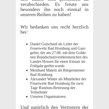
verab­schieden. Es freute uns
beson­ders ihn noch einmal in
unseren Reihen zu haben!
Wir bedanken uns recht herzlich
bei:
Daniel Guis­chard als Leiter der
Feuer­wehr Bad Homburg und Gast­
ge­ber, der am 27.08. mit dem Gold­e­
nen Brand­schutzver­di­en­stze­ichen des
Landes Hessen für einen Einsatz im
Früh­jahr geehrt wurde.
Mein­hard Matern als Bürg­er­meis­ter
Bad Homburg
Alexan­der Winter als Mitar­beiter der
Feuer­wehr Bad Homburg für zwei
Tage Rundum-Betreu­ung der
Teilnehmer
Unseren Organ­isatoren
Und natür­lich den Vertretern der