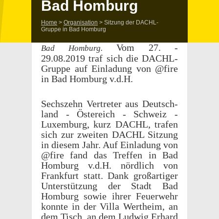
Bad Homburg
Home
>
Organisation
>
Sitzung der DACHL-
Gruppe in Bad Homburg
Vom 27. -
Bad Homburg.
29.08.2019 traf sich die DACHL-
Gruppe auf Einladung von @fire
in Bad Homburg v.d.H.
Sech­szehn Vertreter aus Deutsch­
land - Östere­ich - Schweiz -
Luxem­burg, kurz DACHL, trafen
sich zur zweiten DACHL Sitzung
in diesem Jahr. Auf Einladung von
@fire fand das Tref­fen in Bad
Homburg v.d.H. nördlich von
Frank­furt statt. Dank großar­tiger
Unter­stützung der Stadt Bad
Homburg sowie ihrer Feuer­wehr
konnte in der Villa Wertheim, an
dem Tisch, an dem Ludwig Erhard