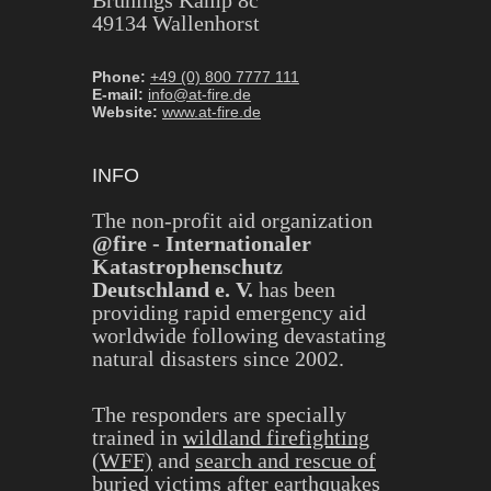
Brunings Kamp 8c
49134 Wallenhorst
Phone:
+49 (0) 800 7777 111
E-mail:
info@at-fire.de
Website:
www.at-fire.de
INFO
The non-profit aid organization
@fire - Internationaler
Katastrophenschutz
Deutschland e. V.
has been
providing rapid emergency aid
worldwide following devastating
natural disasters since 2002.
The responders are specially
trained in
wildland firefighting
(WFF)
and
search and rescue of
buried victims after earthquakes