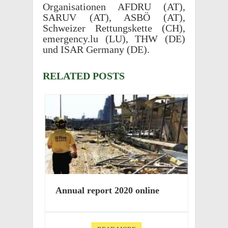
Organ­i­sa­tio­nen AFDRU (AT),
SARUV (AT), ASBÖ (AT),
Schweizer Rettungs­kette (CH),
emer​gency​.lu (LU), THW (DE)
und ISAR Germany (DE).
RELATED POSTS
Annual report 2020 online