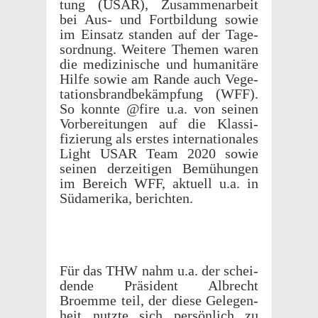
tung (USAR), Zusam­me­nar­beit
bei Aus- und Fort­bil­dung sowie
im Einsatz standen auf der Tage­
sor­d­nung. Weit­ere Themen waren
die medi­zinis­che und human­itäre
Hilfe sowie am Rande auch Vege­
ta­tions­brand­bekämp­fung (WFF).
So konnte @fire u.a. von seinen
Vorbere­itun­gen auf die Klas­si­
fizierung als erstes inter­na­tionales
Light USAR Team 2020 sowie
seinen derzeit­i­gen Bemühun­gen
im Bere­ich WFF, aktuell u.a. in
Südamerika, berichten.
Für das THW nahm u.a. der schei­
dende Präsi­dent Albrecht
Broemme teil, der diese Gele­gen­
heit nutzte sich persön­lich zu