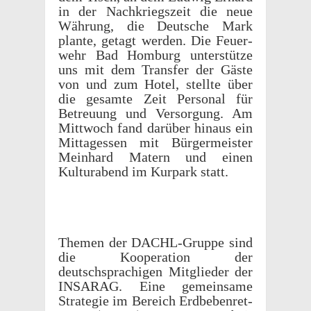
in der Nachkriegszeit die neue
Währung, die Deutsche Mark
plante, getagt werden. Die Feuer­
wehr Bad Homburg unter­stütze
uns mit dem Trans­fer der Gäste
von und zum Hotel, stellte über
die gesamte Zeit Personal für
Betreu­ung und Versorgung. Am
Mittwoch fand darüber hinaus ein
Mittagessen mit Bürg­er­meis­ter
Mein­hard Matern und einen
Kultur­abend im Kurpark statt.
Themen der DACHL-Gruppe sind
die Koop­er­a­tion der
deutschsprachi­gen Mitglieder der
INSARAG. Eine gemein­same
Strate­gie im Bere­ich Erdbeben­ret­