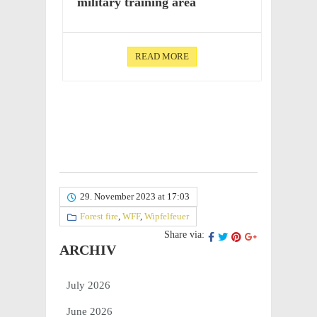
mili­tary train­ing area
READ MORE
29. November 2023 at 17:03
Forest fire
,
WFF
,
Wipfelfeuer
Share via:
ARCHIV
July 2026
June 2026