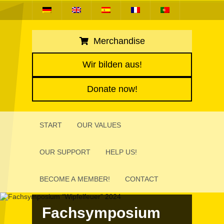
Merchandise
Wir bilden aus!
Donate now!
START
OUR VALUES
OUR SUPPORT
HELP US!
BECOME A MEMBER!
CONTACT
Fach­sym­po­sium