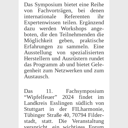
Das Sympo­sium bietet eine Reihe
von Fachvorträ­gen, bei denen
inter­na­tionale Refer­enten ihr
Experten­wis­sen teilen. Ergänzend
dazu werden Work­shops ange­
boten, die den Teil­nehmenden die
Möglichkeit geben, prak­tis­che
Erfahrun­gen zu sammeln. Eine
Ausstel­lung von spezial­isierten
Herstellern und Ausrüstern rundet
das Programm ab und bietet Gele­
gen­heit zum Netzw­erken und zum
Austausch.
Das 11. Fach­sym­po­sium
“Wipfelfeuer” 2024 findet im
Land­kreis Esslin­gen südlich von
Stuttgart in der FILhar­monie,
Tübinger Straße 40, 70794 Filder­
stadt, statt. Die Veranstal­tung
verspricht, ein wichtiges Forum