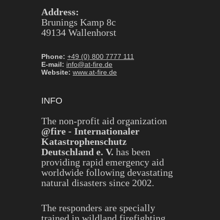
Address:
Brunings Kamp 8c
49134 Wallenhorst
Phone:
+49 (0) 800 7777 111
E-mail:
info@at-fire.de
Website:
www.at-fire.de
INFO
The non-profit aid organization
@fire - Internationaler
Katastrophenschutz
Deutschland e. V.
has been
providing rapid emergency aid
worldwide following devastating
natural disasters since 2002.
The responders are specially
trained in
wildland firefighting