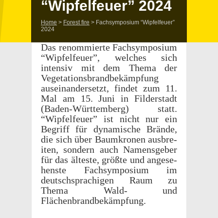
“Wipfelfeuer” 2024
Home
>
Forest fire
>
Fach­sym­po­sium “Wipfelfeuer”
2024
Das renom­mierte Fach­sym­po­sium
“Wipfelfeuer”, welches sich
inten­siv mit dem Thema der
Vege­ta­tions­brand­bekämp­fung
auseinan­der­setzt, findet zum 11.
Mal am 15. Juni in Filder­stadt
(Baden-Würt­tem­berg) statt.
“Wipfelfeuer” ist nicht nur ein
Begriff für dynamis­che Brände,
die sich über Baumkro­nen ausbre­
iten, sondern auch Namensge­ber
für das älteste, größte und ange­se­
hen­ste Fach­sym­po­sium im
deutschsprachi­gen Raum zu
Thema Wald- und
Flächenbrandbekämpfung.