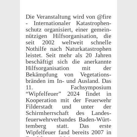
Die Veranstal­tung wird von @fire
- Inter­na­tionaler Katas­tro­phen­
schutz organ­isiert, einer gemein­
nützi­gen Hilf­sor­gan­i­sa­tion, die
seit 2002 weltweit schnelle
Nothilfe nach Naturkatas­tro­phen
leis­tet. Seit mehr als 20 Jahren
beschäftigt sich die anerkan­nte
Hilf­sor­gan­i­sa­tion mit der
Bekämp­fung von Vege­ta­tions­
brän­den im In- und Ausland. Das
11. Fach­sym­po­sium
“Wipfelfeuer” 2024 findet in
Koop­er­a­tion mit der Feuer­wehr
Filder­stadt und unter der
Schirmherrschaft des Landes­
feuer­wehrver­ban­des Baden-Würt­
tem­berg statt. Das erste
Wipfelfeuer fand bere­its 2007 in