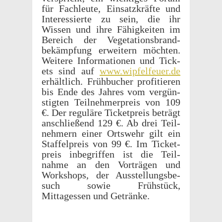
für Fach­leute, Einsatzkräfte und
Inter­essierte zu sein, die ihr
Wissen und ihre Fähigkeiten im
Bere­ich der Vege­ta­tions­brand­
bekämp­fung erweit­ern möchten.
Weit­ere Infor­ma­tio­nen und Tick­
ets sind auf
www​.wipfelfeuer​.de
erhältlich. Früh­bucher prof­i­tieren
bis Ende des Jahres vom vergün­
stigten Teil­nehmer­preis von 109
€. Der reguläre Tick­et­preis beträgt
anschließend 129 €. Ab drei Teil­
nehmern einer Ortswehr gilt ein
Staffel­preis von 99 €. Im Tick­et­
preis inbe­grif­fen ist die Teil­
nahme an den Vorträ­gen und
Work­shops, der Ausstel­lungs­be­
such sowie Früh­stück,
Mittagessen und Getränke.