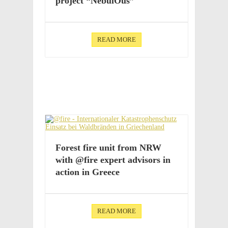
project “Nebu­lOus”
READ MORE
Forest fire unit from NRW
with @fire expert advi­sors in
action in Greece
READ MORE