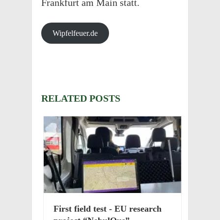
Frank­furt am Main statt.
Wipfelfeuer​.de
RELATED POSTS
First field test - EU research