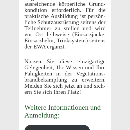
ausre­ichende körper­liche Grund­
kon­di­tion erforder­lich. Für die
prak­tis­che Ausbil­dung ist persön­
liche Schutzaus­rüs­tung seit­ens der
Teil­nehmer zu stellen und wird
vor Ort leih­weise (Einsatz­jacke,
Einsatzhelm, Trinksys­tem) seit­ens
der EWA ergänzt.
Nutzen Sie diese einzi­gar­tige
Gele­gen­heit, Ihr Wissen und Ihre
Fähigkeiten in der Vege­ta­tions­
brand­bekämp­fung zu erweit­ern.
Melden Sie sich jetzt an und sich­
ern Sie sich Ihren Platz!
Weit­ere Infor­ma­tio­nen und
Anmeldung: