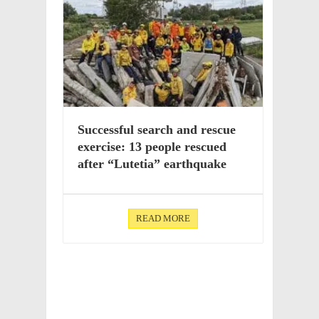
Success­ful search and rescue
exer­cise: 13 people rescued
after “Lute­tia” earthquake
READ MORE