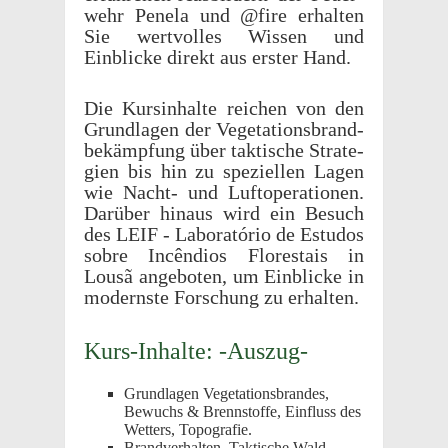
wehr Penela und @fire erhal­ten
Sie wertvolles Wissen und
Einblicke direkt aus erster Hand.
Die Kursin­halte reichen von den
Grund­la­gen der Vege­ta­tions­brand­
bekämp­fung über taktis­che Strate­
gien bis hin zu speziellen Lagen
wie Nacht- und Luft­op­er­a­tio­nen.
Darüber hinaus wird ein Besuch
des LEIF - Labo­ratório de Estu­dos
sobre Incên­dios Florestais in
Lousã ange­boten, um Einblicke in
modern­ste Forschung zu erhalten.
Kurs-Inhalte: -Auszug-
Grund­la­gen Vege­ta­tions­bran­des,
Bewuchs & Brennstoffe, Einfluss des
Wetters, Topografie.
Brand­ver­hal­ten, Taktis­che Wald­