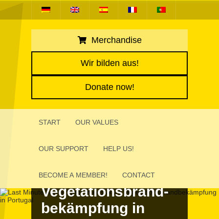
Merchandise
Wir bilden aus!
Donate now!
START
OUR VALUES
OUR SUPPORT
HELP US!
Last Minute Anmel­
dung: Inten­sivkurs
BECOME A MEMBER!
CONTACT
Vege­ta­tions­brand­
bekämp­fung in