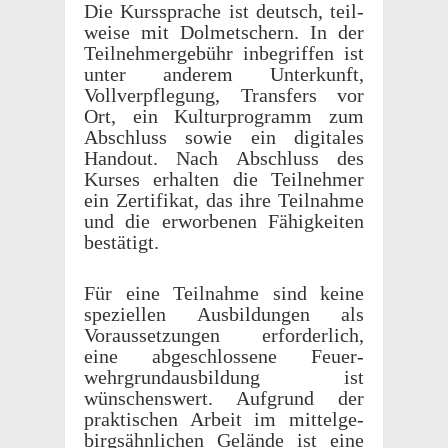
Die Kurssprache ist deutsch, teil­
weise mit Dolmetsch­ern. In der
Teil­nehmerge­bühr inbe­grif­fen ist
unter anderem Unterkunft,
Vollverpfle­gung, Trans­fers vor
Ort, ein Kultur­pro­gramm zum
Abschluss sowie ein digi­tales
Hand­out. Nach Abschluss des
Kurses erhal­ten die Teil­nehmer
ein Zerti­fikat, das ihre Teil­nahme
und die erwor­be­nen Fähigkeiten
bestätigt.
Für eine Teil­nahme sind keine
speziellen Ausbil­dun­gen als
Voraus­set­zun­gen erforder­lich,
eine abgeschlossene Feuer­
wehrgrun­daus­bil­dung ist
wünschenswert. Aufgrund der
prak­tis­chen Arbeit im mittel­ge­
birgsähn­lichen Gelände ist eine