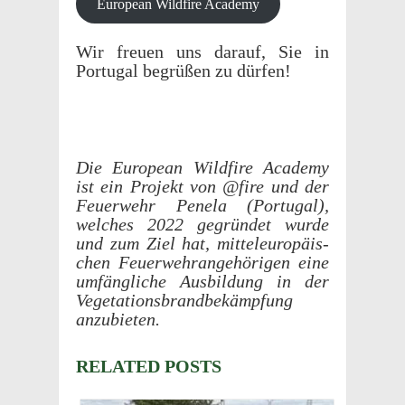
Euro­pean Wild­fire Academy
Wir freuen uns darauf, Sie in
Portu­gal begrüßen zu dürfen!
Die Euro­pean Wild­fire Acad­emy
ist ein Projekt von @fire und der
Feuer­wehr Penela (Portu­gal),
welches 2022 gegrün­det wurde
und zum Ziel hat, mitteleu­ropäis­
chen Feuer­wehrange­höri­gen eine
umfängliche Ausbil­dung in der
Vege­ta­tions­brand­bekämp­fung
anzubieten.
RELATED POSTS