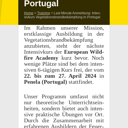
Portugal
Home
>
Training
>
Last Minute Anmel­dung: Inten­
sivkurs Vege­ta­tions­brand­bekämp­fung in Portugal
Im Rahmen unserer Mission,
erstk­las­sige Ausbil­dung in der
Vege­ta­tions­brand­bekämp­fung
anzu­bi­eten, steht der näch­ste
Inten­sivkurs der
Euro­pean Wild­
fire Acad­emy
kurz bevor. Noch
wenige Plätze sind bei dem inten­
siven 6-tägi­gen Kurs frei, der vom
22. bis zum 27. April 2024
in
Penela (Portu­gal)
stattfindet.
Unser Programm umfasst nicht
nur theo­retis­che Unter­richt­sein­
heiten, sondern bietet auch inten­
sive prak­tis­che Übun­gen vor Ort.
Durch die Zusam­me­nar­beit mit
erfahre­nen Ausbildern der Feuer­