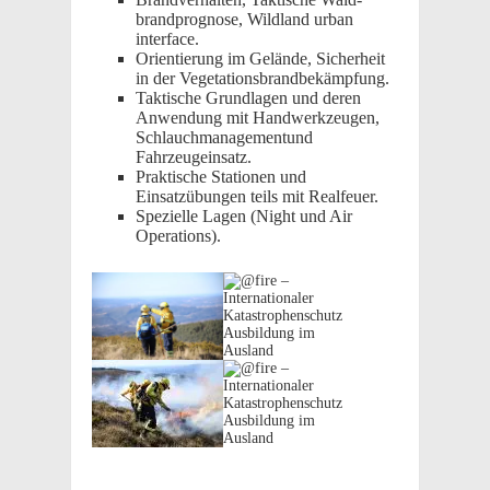
brand­prog­nose, Wild­land urban
interface.
Orien­tierung im Gelände, Sicher­heit
in der Vegetationsbrandbekämpfung.
Taktis­che Grund­la­gen und deren
Anwen­dung mit Handw­erkzeu­gen,
Schlauch­man­age­men­tund
Fahrzeugeinsatz.
Prak­tis­che Statio­nen und
Einsatzübun­gen teils mit Realfeuer.
Spezielle Lagen (Night und Air
Operations).