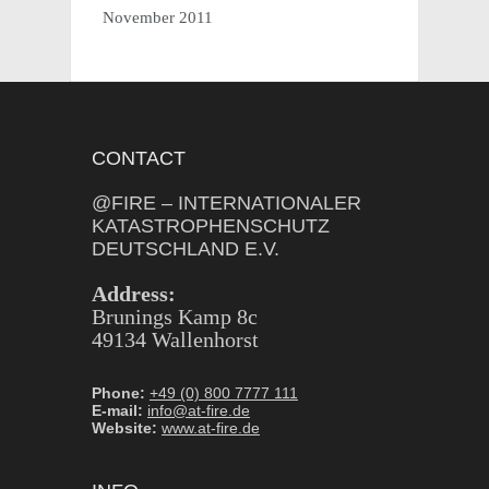
November 2011
CONTACT
@FIRE – INTERNATIONALER
KATASTROPHENSCHUTZ
DEUTSCHLAND E.V.
Address:
Brunings Kamp 8c
49134 Wallenhorst
Phone:
+49 (0) 800 7777 111
E-mail:
info@at-fire.de
Website:
www.at-fire.de