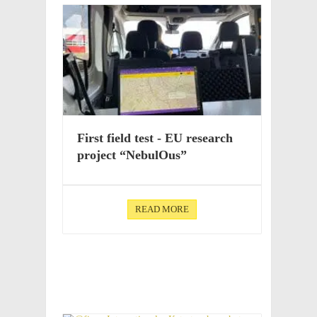
First field test - EU research
project “Nebu­lOus”
READ MORE