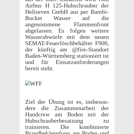
Airbus H 125-Hubschrauber der
Heli­seven GmbH aus per Bambi-
Bucket Wasser auf die
angenommene Flam­men­front
abge­lassen. Es folgen weit­ere
Wasser­ab­würfe mit dem neuen
SEMAT-Feuer­löschbe­häl­ter F900,
der künftig am @fire-Standort
Baden-Würt­tem­berg station­iert ist
und für Einsatzan­forderun­gen
bereit steht.
Ziel der Übung ist es, insbeson­
dere die Zusam­me­nar­beit der
Hand­crew am Boden mit der
Hubschrauberbe­satzung zu
trainieren. Die kombinierte
Brand­bekämp­fung am Boden und