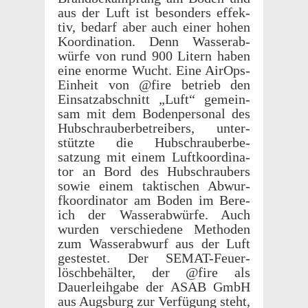
aus der Luft ist beson­ders effek­
tiv, bedarf aber auch einer hohen
Koor­di­na­tion. Denn Wasser­ab­
würfe von rund 900 Litern haben
eine enorme Wucht. Eine AirOps-
Einheit von @fire betrieb den
Einsatz­ab­schnitt „Luft“ gemein­
sam mit dem Boden­per­sonal des
Hubschrauber­be­treibers, unter­
stützte die Hubschrauberbe­
satzung mit einem Luftko­or­di­na­
tor an Bord des Hubschraubers
sowie einem taktis­chen Abwur­
fko­or­di­na­tor am Boden im Bere­
ich der Wasser­ab­würfe. Auch
wurden verschiedene Meth­o­den
zum Wasser­ab­wurf aus der Luft
gestestet. Der SEMAT-Feuer­
löschbe­häl­ter, der @fire als
Dauer­lei­h­gabe der ASAB GmbH
aus Augs­burg zur Verfü­gung steht,