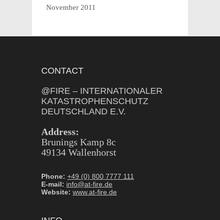
November 2011
CONTACT
@FIRE – INTERNATIONALER
KATASTROPHENSCHUTZ
DEUTSCHLAND E.V.
Address:
Brunings Kamp 8c
49134 Wallenhorst
Phone:
+49 (0) 800 7777 111
E-mail:
info@at-fire.de
Website:
www.at-fire.de