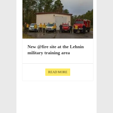
New @fire site at the Lehnin
mili­tary train­ing area
READ MORE