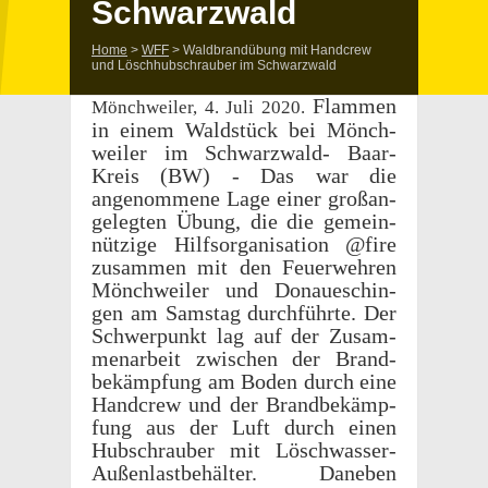
Schwarzwald
Home
>
WFF
>
Wald­brandübung mit Hand­crew
und Löschhub­schrauber im Schwarzwald
Flam­men
Mönch­weiler, 4. Juli 2020.
in einem Wald­stück bei Mönch­
weiler im Schwarzwald- Baar-
Kreis (BW) - Das war die
angenommene Lage einer großan­
gelegten Übung, die die gemein­
nützige Hilf­sor­gan­i­sa­tion @fire
zusam­men mit den Feuer­wehren
Mönch­weiler und Donaueschin­
gen am Samstag durch­führte. Der
Schw­er­punkt lag auf der Zusam­
me­nar­beit zwis­chen der Brand­
bekämp­fung am Boden durch eine
Hand­crew und der Brand­bekämp­
fung aus der Luft durch einen
Hubschrauber mit Löschwasser-
Außen­last­be­häl­ter. Daneben