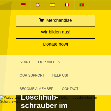
Merchandise
Wir bilden aus!
Donate now!
START
OUR VALUES
OUR SUPPORT
HELP US!
Wald­brandübung
mit Hand­crew und
BECOME A MEMBER!
CONTACT
Löschhub­
schrauber im