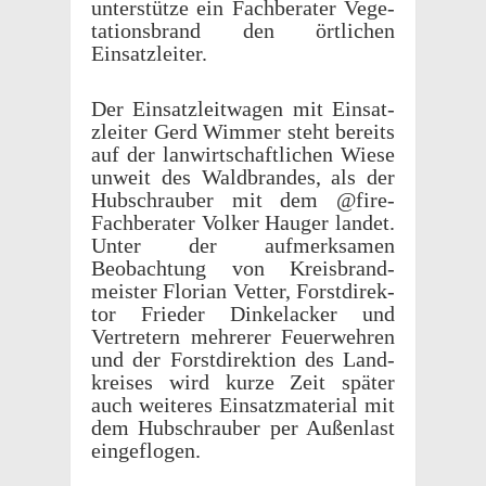
unter­stütze ein Fach­ber­ater Vege­
ta­tions­brand den örtlichen
Einsatzleiter.
Der Einsat­zleit­wa­gen mit Einsat­
zleiter Gerd Wimmer steht bere­its
auf der lanwirtschaftlichen Wiese
unweit des Wald­bran­des, als der
Hubschrauber mit dem @fire-
Fach­ber­ater Volker Hauger landet.
Unter der aufmerk­samen
Beobach­tung von Kreis­brand­
meis­ter Florian Vetter, Forstdi­rek­
tor Frieder Dinkelacker und
Vertretern mehrerer Feuer­wehren
und der Forstdi­rek­tion des Land­
kreises wird kurze Zeit später
auch weit­eres Einsatz­ma­te­r­ial mit
dem Hubschrauber per Außen­last
eingeflogen.