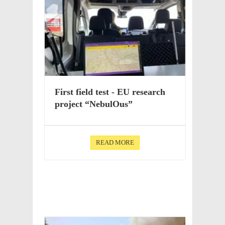
First field test - EU research
project “Nebu­lOus”
READ MORE