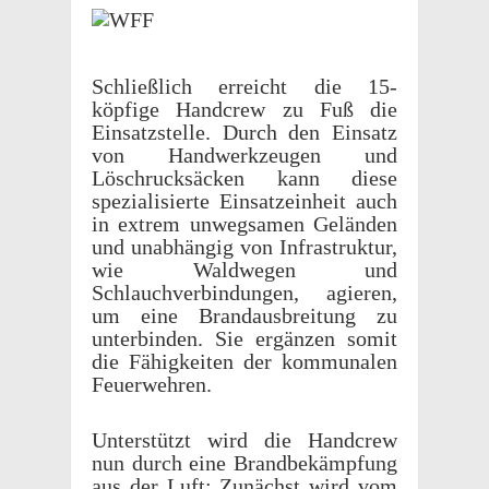
Schließlich erre­icht die 15-
köpfige Hand­crew zu Fuß die
Einsatzstelle. Durch den Einsatz
von Handw­erkzeu­gen und
Löschruck­säcken kann diese
spezial­isierte Einsatzein­heit auch
in extrem unwegsamen Gelän­den
und unab­hängig von Infra­struk­tur,
wie Wald­we­gen und
Schlauchverbindun­gen, agieren,
um eine Bran­daus­bre­itung zu
unterbinden. Sie ergänzen somit
die Fähigkeiten der kommu­nalen
Feuerwehren.
Unter­stützt wird die Hand­crew
nun durch eine Brand­bekämp­fung
aus der Luft: Zunächst wird vom