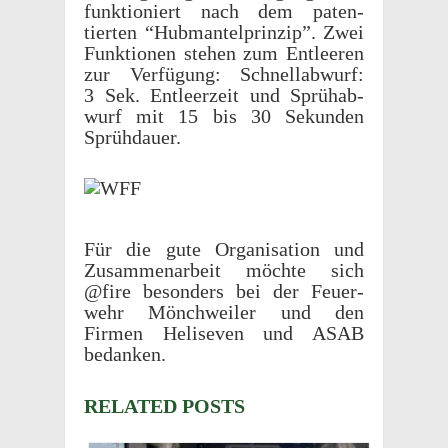
funk­tion­iert nach dem paten­
tierten “Hubman­tel­prinzip”. Zwei
Funk­tio­nen stehen zum Entleeren
zur Verfü­gung: Schnellab­wurf:
3 Sek. Entleerzeit und Sprühab­
wurf mit 15 bis 30 Sekun­den
Sprühdauer.
Für die gute Organ­i­sa­tion und
Zusam­me­nar­beit möchte sich
@fire beson­ders bei der Feuer­
wehr Mönch­weiler und den
Firmen Heli­seven und ASAB
bedanken.
RELATED POSTS