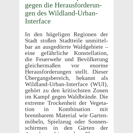
gegen die Heraus­forderun­
gen des Wildland-Urban-
Interface
In den hügeli­gen Regio­nen der
Stadt stoßen Stadt­teile unmit­tel­
bar an ausgedör­rte Waldge­bi­ete –
eine gefährliche Konstel­la­tion,
die Feuer­wehr und Bevölkerung
gleicher­maßen vor enorme
Heraus­forderun­gen stellt. Dieser
Über­gangs­bere­ich, bekannt als
Wild­land-Urban-Inter­face (WUI),
gehört zu den kritis­chsten Zonen
im Kampf gegen Wald­brände. Die
extreme Trock­en­heit der Vege­ta­
tion in Kombi­na­tion mit
brennbarem Mate­r­ial wie Garten­
mö­beln, Spielzeug oder Sonnen­
schir­men in den Gärten der