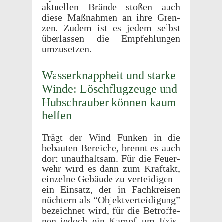
aktuellen Brände stoßen auch
diese Maßnah­men an ihre Gren­
zen. Zudem ist es jedem selbst
über­lassen die Empfehlun­gen
umzusetzen.
Wasserk­nap­pheit und starke
Winde: Löschflugzeuge und
Hubschrauber können kaum
helfen
Trägt der Wind Funken in die
bebauten Bere­iche, brennt es auch
dort unaufhalt­sam. Für die Feuer­
wehr wird es dann zum Kraftakt,
einzelne Gebäude zu vertei­di­gen –
ein Einsatz, der in Fachkreisen
nüchtern als “Objek­tvertei­di­gung”
beze­ich­net wird, für die Betrof­fe­
nen jedoch ein Kampf um Exis­