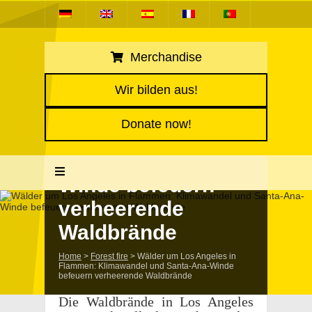
Merchandise
Wälder um Los
Wir bilden aus!
Ange­les in Flam­
Donate now!
men: Klimawan­del
und Santa-Ana-
Winde befeuern
verheerende
Waldbrände
Home
>
Forest fire
>
Wälder um Los Ange­les in
Flam­men: Klimawan­del und Santa-Ana-Winde
befeuern verheerende Waldbrände
Die Wald­brände in Los Ange­les