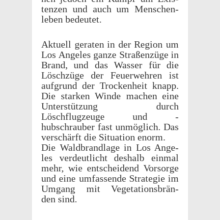
ten­zen und auch um Menschen­
leben bedeutet.
Aktuell geraten in der Region um
Los Ange­les ganze Straßen­züge in
Brand, und das Wasser für die
Löschzüge der Feuer­wehren ist
aufgrund der Trock­en­heit knapp.
Die starken Winde machen eine
Unter­stützung durch
Löschflugzeuge und -
hubschrauber fast unmöglich. Das
verschärft die Situ­a­tion enorm.
Die Wald­brand­lage in Los Ange­
les verdeut­licht deshalb einmal
mehr, wie entschei­dend Vorsorge
und eine umfassende Strate­gie im
Umgang mit Vege­ta­tions­brän­
den sind.