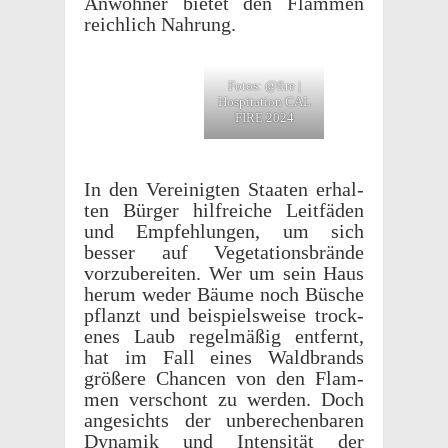
Anwohner bietet den Flam­men
reich­lich Nahrung.
Fotos: @fire |
Hospi­ta­tion CAL
FIRE 2024
In den Vere­inigten Staaten erhal­
ten Bürger hilfre­iche Leit­fä­den
und Empfehlun­gen, um sich
besser auf Vege­ta­tions­brände
vorzu­bere­iten. Wer um sein Haus
herum weder Bäume noch Büsche
pflanzt und beispiel­sweise trock­
enes Laub regelmäßig entfernt,
hat im Fall eines Wald­brands
größere Chan­cen von den Flam­
men verschont zu werden. Doch
angesichts der unberechen­baren
Dynamik und Inten­sität der