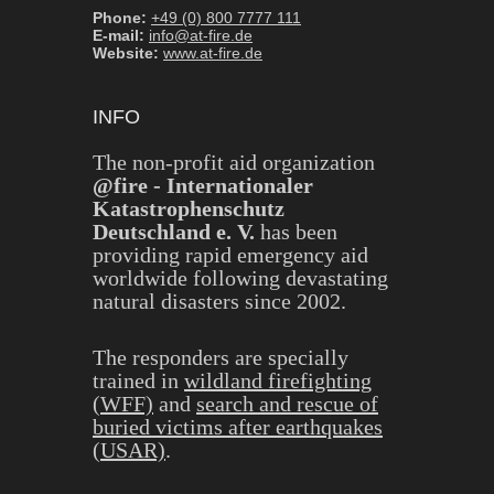
Phone:
+49 (0) 800 7777 111
E-mail:
info@at-fire.de
Website:
www.at-fire.de
INFO
The non-profit aid organization
@fire - Internationaler
Katastrophenschutz
Deutschland e. V.
has been
providing rapid emergency aid
worldwide following devastating
natural disasters since 2002.
The responders are specially
trained in
wildland firefighting
(WFF)
and
search and rescue of
buried victims after earthquakes
(USAR)
.