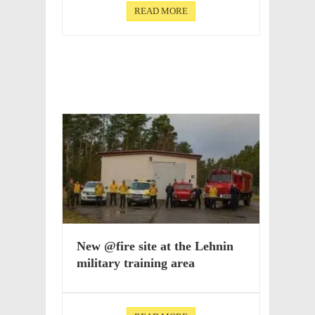
READ MORE
New @fire site at the Lehnin
mili­tary train­ing area