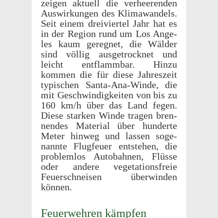
zeigen aktuell die verheeren­den
Auswirkun­gen des Klimawan­dels.
Seit einem dreivier­tel Jahr hat es
in der Region rund um Los Ange­
les kaum gereg­net, die Wälder
sind völlig ausgetrock­net und
leicht entflamm­bar. Hinzu
kommen die für diese Jahreszeit
typis­chen Santa-Ana-Winde, die
mit Geschwindigkeiten von bis zu
160 km/h über das Land fegen.
Diese starken Winde tragen bren­
nen­des Mate­r­ial über hunderte
Meter hinweg und lassen soge­
nan­nte Flugfeuer entste­hen, die
prob­lem­los Auto­bah­nen, Flüsse
oder andere vege­ta­tions­freie
Feuer­schneisen über­winden
können.
Feuer­wehren kämpfen