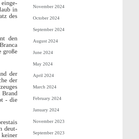
 einge­
November 2024
laub in
atz des
October 2024
September 2024
ant den
August 2024
 Branca
e große
June 2024
May 2024
und der
April 2024
che der
rzeuges
March 2024
n Brand
February 2024
t - die
January 2024
restais
November 2023
n deut­
September 2023
 keiner