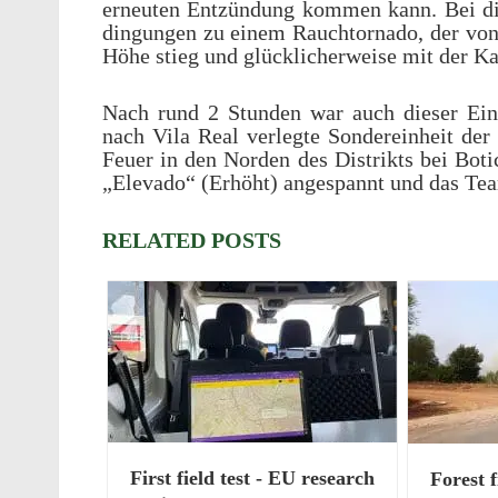
erneuten Entzün­dung kommen kann. Bei die
din­gun­gen zu einem Rauch­tor­nado, der vo
Höhe stieg und glück­licher­weise mit der K
Nach rund 2 Stun­den war auch dieser Einsa
nach Vila Real verlegte Sondere­in­heit d
Feuer in den Norden des Distrikts bei Boti­
„Elevado“ (Erhöht) anges­pannt und das Team
RELATED POSTS
First field test - EU research
Forest 