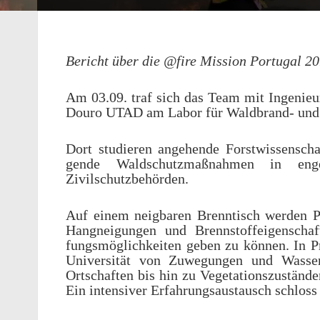
Bericht über die @fire Mission Portu­gal 2
Am 03.09. traf sich das Team mit Inge­nieu
Douro UTAD am Labor für Wald­brand- und 
Dort studieren ange­hende Forstwissenschaf
gende Wald­schutz­maß­nah­men in eng
Zivilschutzbehörden.
Auf einem neig­baren Bren­ntisch werden P
Hangnei­gun­gen und Brennstof­feigen­sch
fungsmöglichkeiten geben zu können. In Präs
Univer­sität von Zuwe­gun­gen und Wasser
Ortschaften bis hin zu Vege­ta­tion­szustän­d
Ein inten­siver Erfahrungsaus­tausch schloss 