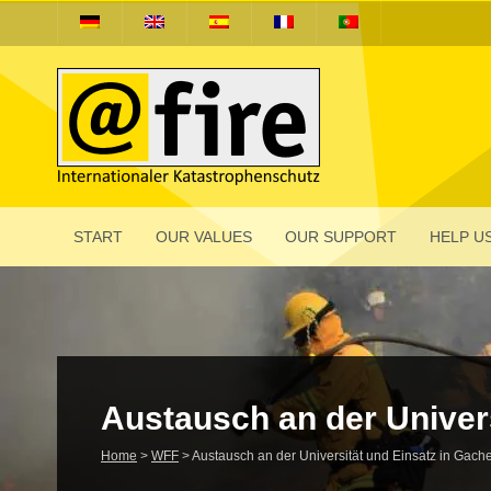
START
OUR VALUES
OUR SUPPORT
HELP US
Austausch an der Univer­
Home
>
WFF
>
Austausch an der Univer­sität und Einsatz in Gach