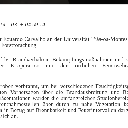
014 – 03. + 04.09.14
r Eduardo Carvalho an der Univer­sität Trás-os-Montes
Forstforschung.
tler Brand­ver­hal­ten, Bekämp­fungs­maß­nah­men und 
er Koop­er­a­tion mit den örtlichen Feuer­weh
roben verbrannt, um bei verschiede­nen Feuchtigkeits­
aften Vorher­sagen über die Bran­daus­bre­itung und 
en­ta­tio­nen wurden die umfan­gre­ichen Studi­en­bere­i
­ent­nahmestellen über durch zu nahe Vege­ta­tion be
en in Bezug auf Brennbarkeit und Feuer­in­ter­vallen darg
sich an.