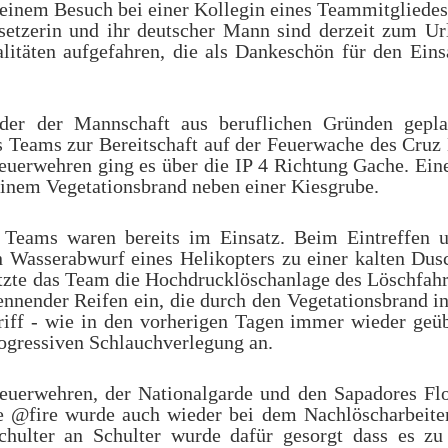
inem Besuch bei einer Kolle­gin eines Team­mit­gliedes
set­zerin und ihr deutscher Mann sind derzeit zum Ur
l­itäten aufge­fahren, die als Dankeschön für den Eins
er der Mannschaft aus beru­flichen Grün­den gepl
s Teams zur Bere­itschaft auf der Feuerwache des Cruz
uer­wehren ging es über die IP 4 Rich­tung Gache. Ein
nem Vege­ta­tions­brand neben einer Kiesgrube.
 Teams waren bere­its im Einsatz. Beim Eintr­e­f­fen 
n Wasser­ab­wurf eines Helikopters zu einer kalten Dus
tzte das Team die Hochdruck­löschan­lage des Löschfah
en­der Reifen ein, die durch den Vege­ta­tions­brand i
iff - wie in den vorheri­gen Tagen immer wieder geüb
ogres­siven Schlauchver­legung an.
euer­wehren, der Nation­al­garde und den Sapadores Flo
wie @fire wurde auch wieder bei dem Nach­löschar­beite
hul­ter an Schul­ter wurde dafür gesorgt dass es zu