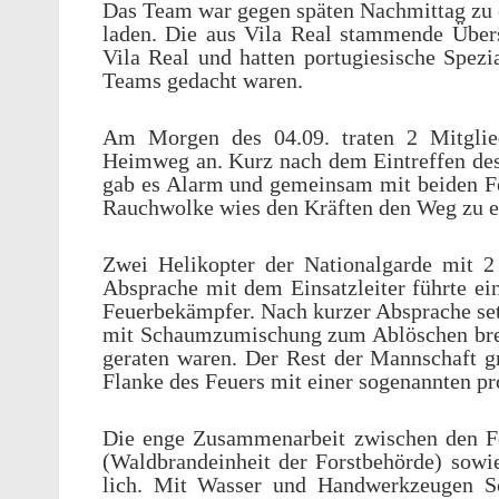
Das Team war gegen späten Nach­mit­tag zu e
laden. Die aus Vila Real stam­mende Über­
Vila Real und hatten portugiesis­che Spezia
Teams gedacht waren.
Am Morgen des 04.09. traten 2 Mitglied
Heimweg an. Kurz nach dem Eintr­e­f­fen de
gab es Alarm und gemein­sam mit beiden Fe
Rauch­wolke wies den Kräften den Weg zu ei
Zwei Helikopter der Nation­al­garde mit 2
Absprache mit dem Einsat­zleiter führte ei
Feuer­bekämpfer. Nach kurzer Absprache se
mit Schaumzu­mis­chung zum Ablöschen bren­n
geraten waren. Der Rest der Mannschaft gr
Flanke des Feuers mit einer soge­nan­nten pr
Die enge Zusam­me­nar­beit zwis­chen den F
(Wald­bran­dein­heit der Forst­be­hörde) so
lich. Mit Wasser und Handw­erkzeu­gen Sc