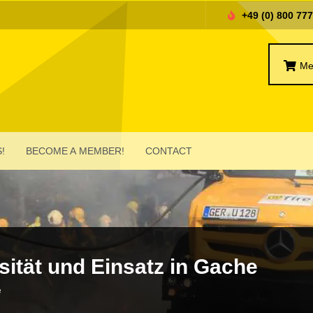
+49 (0) 800 77
Me
!
BECOME A MEMBER!
CONTACT
sität und Einsatz in Gache
e