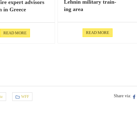
Lehnin mili­tary train­
ire expert advi­sors
ing area
on in Greece
READ MORE
READ MORE
Share via:
tz
WFF