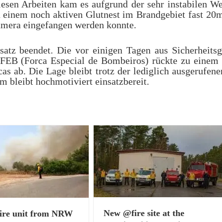
sen Arbeiten kam es aufgrund der sehr insta­bilen We
n einem noch aktiven Glutnest im Brandge­biet fast 20m
amera einge­fan­gen werden konnte.
tz been­det. Die vor eini­gen Tagen aus Sicher­heits­g
er FEB (Forca Espe­cial de Bombeiros) rückte zu einem
cas ab. Die Lage bleibt trotz der lediglich ausgerufe­ne
 bleibt hochmo­tiviert einsatzbereit.
New @fire site at the
fire unit from NRW