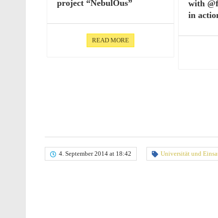
project “Nebu­lOus”
with @f
in acti
READ MORE
4. September 2014 at 18:42
Universität und Einsa