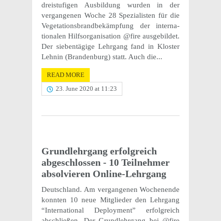
dreistu­fi­gen Ausbil­dung wurden in der
vergan­genen Woche 28 Spezial­is­ten für die
Vege­ta­tions­brand­bekämp­fung der inter­na­
tionalen Hilf­sor­gan­i­sa­tion @fire ausge­bildet.
Der sieben­tägige Lehrgang fand in Kloster
Lehnin (Bran­den­burg) statt. Auch die...
READ MORE
23. June 2020 at 11:23
Grundlehrgang erfol­gre­ich
abgeschlossen - 10 Teil­nehmer
absolvieren Online-Lehrgang
Deutsch­land. Am vergan­genen Woch­enende
konnten 10 neue Mitglieder den Lehrgang
“Inter­na­tional Deploy­ment” erfol­gre­ich
abschließen. Der Grundlehrgang bei @fire