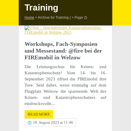
Training
Home
>
Archive for Training
( > Page 2)
Work­shops, Fach-Symposien
und Mess­e­s­tand: @fire bei der
FIRE­mo­bil in Welzow
Die Leis­tungss­chau für Krisen- und
Katastrophenschutz! Vom 14. bis 16.
Septem­ber 2023 öffnet die FIRE­mo­bil ihre
Tore. Seid dabei, wenn erst­ma­lig auf dem
Flug­platz Welzow die span­nende Welt des
Krisen- und Katas­tro­phen­schutzes auf
eindrucksvolle...
READ MORE
18. August 2023 at 11:46