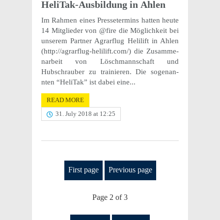
Heli­Tak-Ausbil­dung in Ahlen
Im Rahmen eines Pres­seter­mins hatten heute
14 Mitglieder von @fire die Möglichkeit bei
unserem Part­ner Agrarflug Helilift in Ahlen
(http://​agrarflug​-helilift​.com/) die Zusam­me­
nar­beit von Löschmannschaft und
Hubschrauber zu trainieren. Die soge­nan­
nten “Heli­Tak” ist dabei eine...
READ MORE
31. July 2018 at 12:25
First page
Previous page
Page 2 of 3