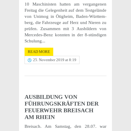
10 Maschin­is­ten hatten am vergan­genen
Freitag die Gele­gen­heit auf dem Test­gelände
von Unimog in Ötigheim, Baden-Würt­tem­
berg, die Fahrzeuge auf Herz und Nieren zu
prüfen. Zusam­men mit 3 Ausbildern von
Mercedes-Benz konnten in der 8-stündi­gen
Schu­lung...
READ MORE
25. November 2019 at 8:19
AUSBILDUNG VON
FÜHRUNGSKRÄFTEN DER
FEUERWEHR BREISACH
AM RHEIN
Breisach. Am Samstag, den 28.07. war