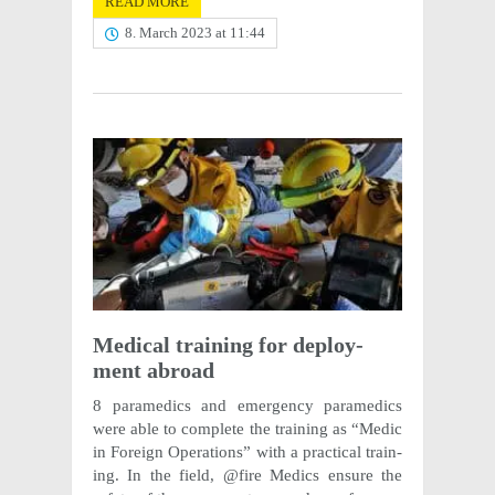
READ MORE
8. March 2023 at 11:44
Medical train­ing for deploy­
ment abroad
8 para­medics and emer­gency para­medics
were able to complete the train­ing as “Medic
in Foreign Oper­a­tions” with a prac­ti­cal train­
ing. In the field, @fire Medics ensure the