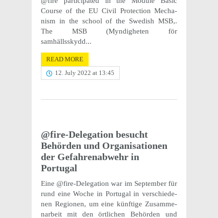
@fire partic­i­pated in the Module Basic
Course of the EU Civil Protec­tion Mech­a­
nism in the school of the Swedish MSB,.
The MSB (Myndigheten för
samhällsskydd...
READ MORE
12. July 2022 at 13:45
@fire-Delegation besucht
Behör­den und Organ­i­sa­tio­nen
der Gefahren­ab­wehr in
Portugal
Eine @fire-Delegation war im Septem­ber für
rund eine Woche in Portu­gal in verschiede­
nen Regio­nen, um eine künftige Zusam­me­
nar­beit mit den örtlichen Behör­den und