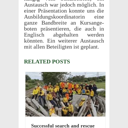
Austausch war jedoch möglich. In
einer Präsen­ta­tion konnte uns die
Ausbil­dungsko­or­di­na­torin eine
ganze Band­bre­ite an Kursange­
boten präsen­tieren, die auch in
Englisch abge­hal­ten werden
könnten. Ein weit­erer Austausch
mit allen Beteiligten ist geplant.
RELATED POSTS
Success­ful search and rescue