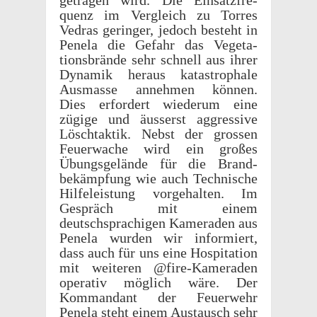
getra­gen wird. Die Einsatzfre­
quenz im Vergle­ich zu Torres
Vedras geringer, jedoch besteht in
Penela die Gefahr das Vege­ta­
tions­brände sehr schnell aus ihrer
Dynamik heraus katas­trophale
Ausmasse annehmen können.
Dies erfordert wiederum eine
zügige und äusserst aggres­sive
Löschtak­tik. Nebst der grossen
Feuerwache wird ein großes
Übungs­gelände für die Brand­
bekämp­fung wie auch Tech­nis­che
Hilfeleis­tung vorge­hal­ten. Im
Gespräch mit einem
deutschsprachi­gen Kamer­aden aus
Penela wurden wir informiert,
dass auch für uns eine Hospi­ta­tion
mit weit­eren @fire-Kameraden
oper­a­tiv möglich wäre. Der
Komman­dant der Feuer­wehr
Penela steht einem Austausch sehr