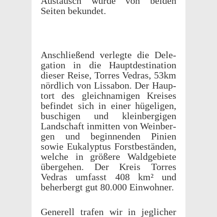
Austausch wurde von beiden
Seiten bekundet.
Anschließend verlegte die Dele­
ga­tion in die Haupt­des­ti­na­tion
dieser Reise, Torres Vedras, 53km
nördlich von Liss­abon. Der Haup­
tort des gleich­nami­gen Kreises
befindet sich in einer hügeli­gen,
buschi­gen und klein­bergi­gen
Land­schaft inmit­ten von Wein­ber­
gen und begin­nen­den Pinien
sowie Euka­lyp­tus Forst­bestän­den,
welche in größere Waldge­bi­ete
überge­hen. Der Kreis Torres
Vedras umfasst 408 km² und
beherbergt gut 80.000 Einwohner.
Generell trafen wir in jeglicher