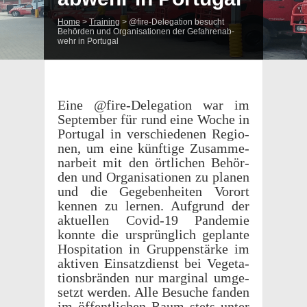
Home
>
Training
>
@fire-Delegation besucht
Behör­den und Organ­i­sa­tio­nen der Gefahren­ab­
wehr in Portugal
Eine @fire-Delegation war im
Septem­ber für rund eine Woche in
Portu­gal in verschiede­nen Regio­
nen, um eine künftige Zusam­me­
nar­beit mit den örtlichen Behör­
den und Organ­i­sa­tio­nen zu planen
und die Gegeben­heiten Vorort
kennen zu lernen. Aufgrund der
aktuellen Covid-19 Pandemie
konnte die ursprünglich geplante
Hospi­ta­tion in Grup­pen­stärke im
aktiven Einsatz­di­enst bei Vege­ta­
tions­brän­den nur marginal umge­
setzt werden. Alle Besuche fanden
im öffentlichen Raum stets unter