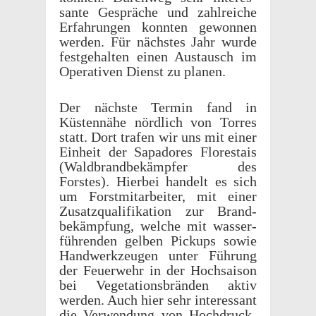
sante Gespräche und zahlre­iche
Erfahrun­gen konnten gewon­nen
werden. Für näch­stes Jahr wurde
fest­ge­hal­ten einen Austausch im
Oper­a­tiven Dienst zu planen.
Der näch­ste Termin fand in
Küsten­nähe nördlich von Torres
statt. Dort trafen wir uns mit einer
Einheit der Sapadores Florestais
(Wald­brand­bekämpfer des
Forstes). Hier­bei handelt es sich
um Forstmi­tar­beiter, mit einer
Zusatzqual­i­fika­tion zur Brand­
bekämp­fung, welche mit wasser­
führen­den gelben Pick­ups sowie
Handw­erkzeu­gen unter Führung
der Feuer­wehr in der Hoch­sai­son
bei Vege­ta­tions­brän­den aktiv
werden. Auch hier sehr inter­es­sant
die Verwen­dung von Hochdruck­