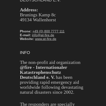
DEUTSCHLAND E.V.
Address:
Brunings Kamp 8c
49134 Wallenhorst
Phone:
+49 (0) 800 7777 111
E-mail:
info@at-fire.de
Website:
www.at-fire.de
INFO
The non-profit aid organization
@fire - Internationaler
Katastrophenschutz
Deutschland e. V.
has been
providing rapid emergency aid
worldwide following devastating
natural disasters since 2002.
The responders are specially