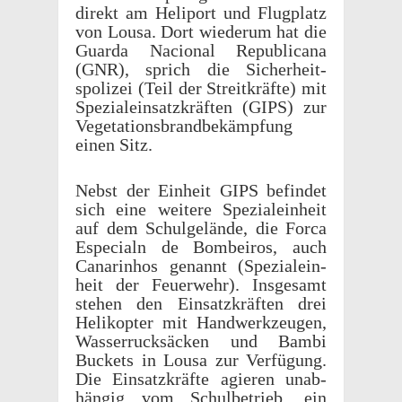
direkt am Heli­port und Flug­platz
von Lousa. Dort wiederum hat die
Guarda Nacional Repub­li­cana
(GNR), sprich die Sicher­heit­
spolizei (Teil der Stre­itkräfte) mit
Spezialein­satzkräften (GIPS) zur
Vege­ta­tions­brand­bekämp­fung
einen Sitz.
Nebst der Einheit GIPS befindet
sich eine weit­ere Spezialein­heit
auf dem Schul­gelände, die Forca
Espe­cialn de Bombeiros, auch
Canarin­hos genannt (Spezialein­
heit der Feuer­wehr). Insge­samt
stehen den Einsatzkräften drei
Helikopter mit Handw­erkzeu­gen,
Wasser­ruck­säcken und Bambi
Buck­ets in Lousa zur Verfü­gung.
Die Einsatzkräfte agieren unab­
hängig vom Schul­be­trieb, ein