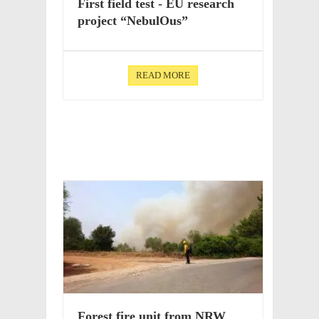
First field test - EU research
project “Nebu­lOus”
READ MORE
Forest fire unit from NRW