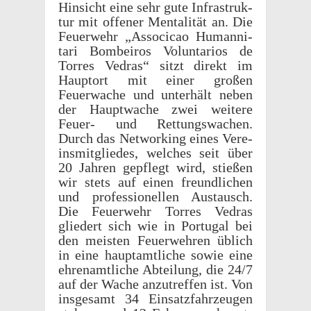
Hinsicht eine sehr gute Infra­struk­
tur mit offener Mental­ität an. Die
Feuer­wehr „Asso­ci­cao Human­ni­
tari Bombeiros Volun­tar­ios de
Torres Vedras“ sitzt direkt im
Haup­tort mit einer großen
Feuerwache und unter­hält neben
der Hauptwache zwei weit­ere
Feuer- und Rettungswachen.
Durch das Network­ing eines Vere­
ins­mit­gliedes, welches seit über
20 Jahren gepflegt wird, stießen
wir stets auf einen freundlichen
und profes­sionellen Austausch.
Die Feuer­wehr Torres Vedras
gliedert sich wie in Portu­gal bei
den meis­ten Feuer­wehren üblich
in eine haup­tamtliche sowie eine
ehre­namtliche Abteilung, die 24/7
auf der Wache anzutr­e­f­fen ist. Von
insge­samt 34 Einsatz­fahrzeu­gen