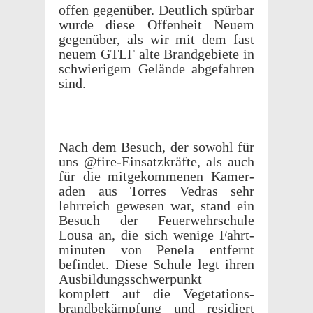
offen gegenüber. Deut­lich spür­bar
wurde diese Offen­heit Neuem
gegenüber, als wir mit dem fast
neuem GTLF alte Brandge­bi­ete in
schwierigem Gelände abge­fahren
sind.
Nach dem Besuch, der sowohl für
uns @fire-Einsatzkräfte, als auch
für die mitgekomme­nen Kamer­
aden aus Torres Vedras sehr
lehrre­ich gewe­sen war, stand ein
Besuch der Feuer­wehrschule
Lousa an, die sich wenige Fahrt­
minuten von Penela entfernt
befindet. Diese Schule legt ihren
Ausbil­dungss­chw­er­punkt
komplett auf die Vege­ta­tions­
brand­bekämp­fung und resi­diert