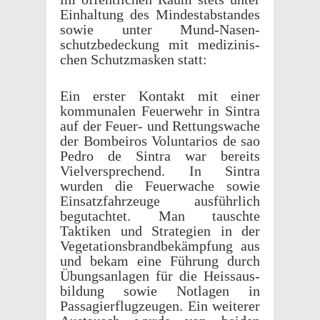
Einhal­tung des Mindestab­standes
sowie unter Mund-Nasen­
schutzbe­deck­ung mit medi­zinis­
chen Schutz­masken statt:
Ein erster Kontakt mit einer
kommu­nalen Feuer­wehr in Sintra
auf der Feuer- und Rettungswache
der Bombeiros Volun­tar­ios de sao
Pedro de Sintra war bere­its
Vielver­sprechend. In Sintra
wurden die Feuerwache sowie
Einsatz­fahrzeuge ausführlich
begutachtet. Man tauschte
Taktiken und Strate­gien in der
Vege­ta­tions­brand­bekämp­fung aus
und bekam eine Führung durch
Übungsan­la­gen für die Heis­saus­
bil­dung sowie Notla­gen in
Passagier­flugzeu­gen. Ein weit­erer