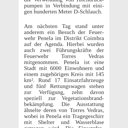
pumpen in Verbindung mit eini­
gen hunderten Meter D-Schlauch.
Am näch­sten Tag stand unter
anderem ein Besuch der Feuer­
wehr Penela im Distrikt Coim­bra
auf der Agenda. Hier­bei wurden
auch zwei Führungskräfte der
Feuer­wehr Torres Vedras
mitgenom­men. Penela ist eine
Stadt mit 6000 Einwohn­ern und
einem zuge­höri­gen Kreis mit 145
km². Rund 17 Einsatz­fahrzeuge
und fünf Rettungswa­gen stehen
zur Verfü­gung, zehn davon
speziell zur Vege­ta­tions­brand­
bekämp­fung. Die Ausstat­tung
ähnelte deren von Torres Vedras,
wobei in Penela ein Tragegeschirr
mit Shel­ter und Wasserblase