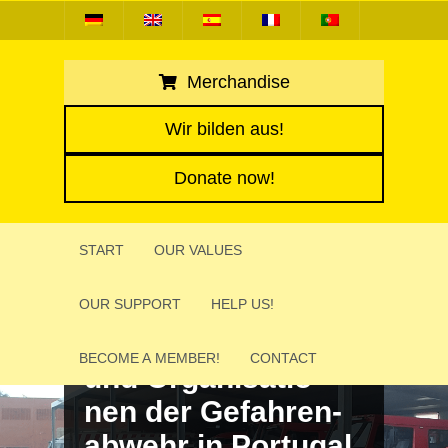
Merchandise
Wir bilden aus!
Donate now!
START
OUR VALUES
@fire-Delegation
OUR SUPPORT
HELP US!
besucht Behör­den
BECOME A MEMBER!
CONTACT
und Organ­i­sa­tio­
nen der Gefahren­
ab­wehr in Portugal