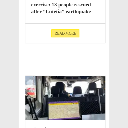
exer­cise: 13 people rescued
after “Lute­tia” earthquake
READ MORE