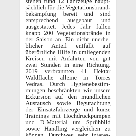
stehen rund 12 Fahrzeuge haupt­
säch­lich für die Vege­ta­tions­brand­
bekämp­fung bereit und sind
entsprechend ausge­baut und
ausges­tat­tet. Jedes Jahr fallen
knapp 200 Vege­ta­tions­brände in
der Saison an. Ein nicht uner­he­
blicher Anteil entfällt auf
überörtliche Hilfe in umliegen­den
Kreisen mit Anfahrten von gut
zwei Stun­den in eine Rich­tung.
2019 verbran­nten 41 Hektar
Wald­fläche alleine in Torres
Vedras. Durch Hygien­ebes­tim­
mungen beschränk­ten wir unsere
Exkur­sion auf den mündlichen
Austausch sowie Begutach­tung
der Einsatz­fahrzeuge und kurze
Train­ings mit Hochdruck­pumpen
und D-Mate­r­ial um Sprüh­bild
sowie Handling vergle­ichen zu
können. Durch­weg sehr inter­es­