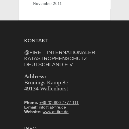
November 2011
KONTAKT
@FIRE – INTERNATIONALER
KATASTROPHENSCHUTZ
DEUTSCHLAND E.V.
Address:
Brunings Kamp 8c
49134 Wallenhorst
Phone:
+49 (0) 800 7777 111
E-mail:
info@at-fire.de
Website:
www.at-fire.de
INFO