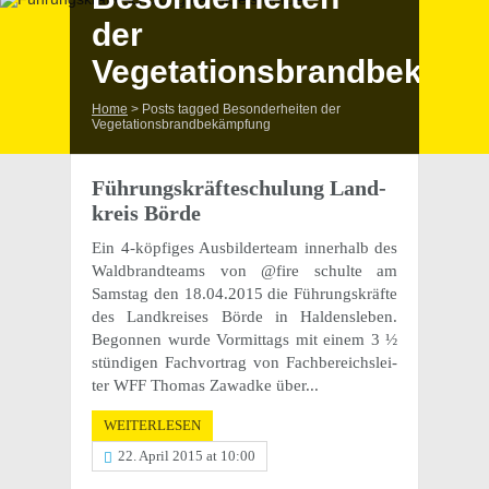
der
Vegetationsbrandbekämp
Home
>
Posts tagged Besonderheiten der
Vegetationsbrandbekämpfung
Führungs­kräf­te­schu­lung Land­
kreis Börde
Ein 4-köpfi­ges Ausbil­der­team inner­halb des
Wald­brand­teams von @fire schulte am
Sams­tag den 18.04.2015 die Führungs­kräfte
des Land­krei­ses Börde in Haldensleben.
Begon­nen wurde Vormit­tags mit einem 3 ½
stün­di­gen Fach­vor­trag von Fach­be­reichs­lei­
ter WFF Thomas Zawadke über...
WEITERLESEN
22. April 2015 at 10:00