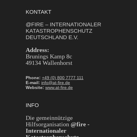
KONTAKT
@FIRE – INTERNATIONALER
KATASTROPHENSCHUTZ
DEUTSCHLAND E.V.
Address:
Brunings Kamp 8c
49134 Wallenhorst
Phone:
+49 (0) 800 7777 111
E-mail:
info@at-fire.de
Website:
www.at-fire.de
INFO
Die gemeinnützige
Hilfsorganisation
@fire -
Internationaler