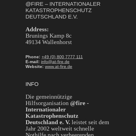
@FIRE – INTERNATIONALER
KATASTROPHENSCHUTZ
DEUTSCHLAND E.V.
Address:
Brunings Kamp 8c
49134 Wallenhorst
Phone:
+49 (0) 800 7777 111
E-mail:
info@at-fire.de
Website:
www.at-fire.de
INFO
Die gemeinnützige
Hilfsorganisation
@fire -
Internationaler
Katastrophenschutz
Deutschland e. V.
leistet seit dem
Jahr 2002 weltweit schnelle
Nothilfe nach verheerenden