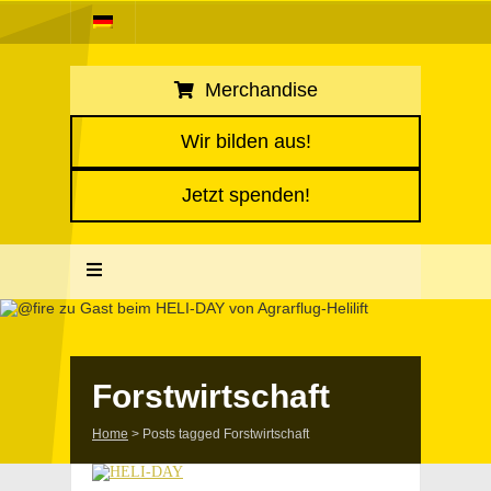
Merchandise
Wir bilden aus!
Jetzt spenden!
Forstwirtschaft
Home
>
Posts tagged Forstwirtschaft