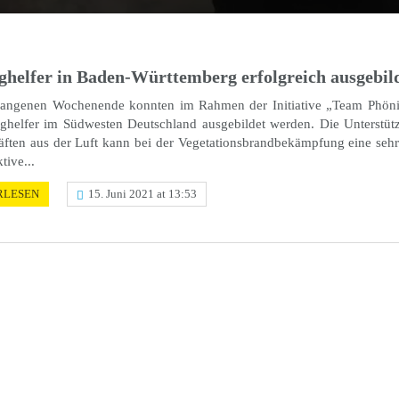
g­hel­fer in Baden-Würt­tem­berg erfolg­reich ausgebil
n­ge­nen Wochen­ende konn­ten im Rahmen der Initia­tive „Team Phön
­hel­fer im Südwes­ten Deutsch­land ausge­bil­det werden. Die Unter­stüt
f­ten aus der Luft kann bei der Vege­ta­ti­ons­brand­be­kämp­fung eine seh
tive...
RLESEN
15. Juni 2021 at 13:53