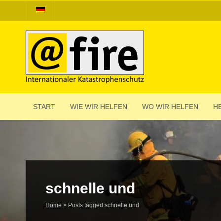
START
WIE WIR HELFEN
WO WIR HELFEN
HE
schnelle und
Home
>
Posts tagged schnelle und