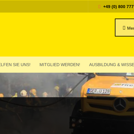
+49 (0) 800 777
Mer
LFEN SIE UNS!
MITGLIED WERDEN!
AUSBIL­DUNG & WISS