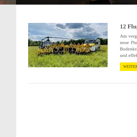
12 Flu
Am verga
neue Flug
Boden­krä
und effek­
WEITE