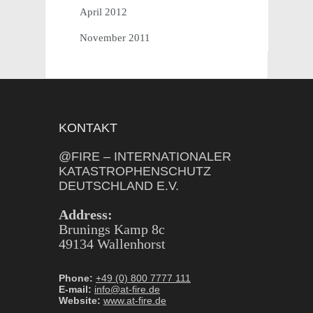
April 2012
November 2011
KONTAKT
@FIRE – INTERNATIONALER
KATASTROPHENSCHUTZ
DEUTSCHLAND E.V.
Address:
Brunings Kamp 8c
49134 Wallenhorst
Phone:
+49 (0) 800 7777 111
E-mail:
info@at-fire.de
Website:
www.at-fire.de