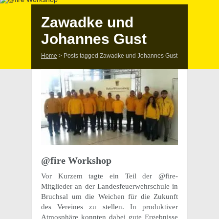
Zawadke und
Johannes Gust
Home
>
Posts tagged Zawadke und Johannes Gust
@fire Work­shop
Vor Kurzem tagte ein Teil der @fire-
Mitglieder an der Landes­feu­er­wehr­schule in
Bruch­sal um die Weichen für die Zukunft
des Verei­nes zu stel­len. In produk­ti­ver
Atmo­sphäre konn­ten dabei gute Ergeb­nisse