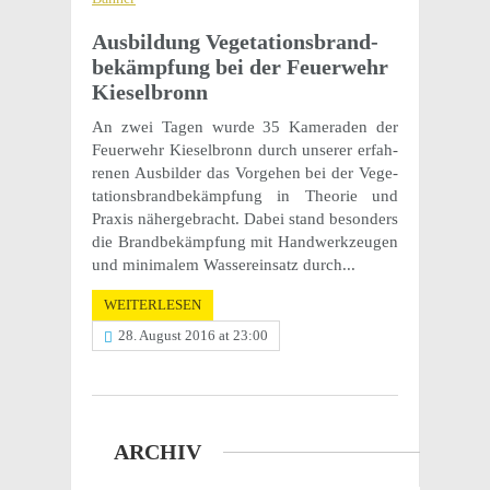
Ausbil­dung Vege­ta­ti­ons­brand­
be­kämp­fung bei der Feuer­wehr
Kieselbronn
An zwei Tagen wurde 35 Kame­ra­den der
Feuer­wehr Kiesel­bronn durch unse­rer erfah­
re­nen Ausbil­der das Vorge­hen bei der Vege­
ta­ti­ons­brand­be­kämp­fung in Theo­rie und
Praxis nähergebracht. Dabei stand beson­ders
die Brand­be­kämp­fung mit Hand­werk­zeu­gen
und mini­ma­lem Wasser­ein­satz durch...
WEITERLESEN
28. August 2016 at 23:00
ARCHIV