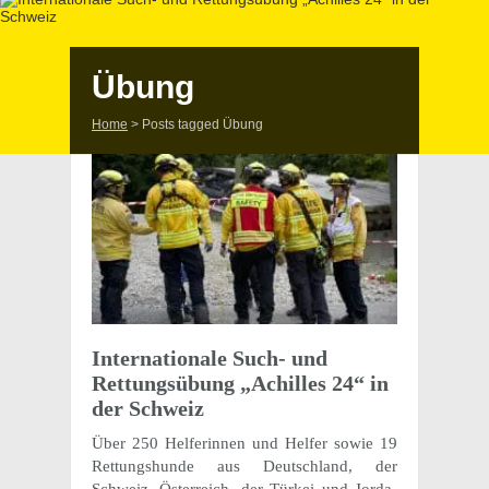
Übung
Home
>
Posts tagged Übung
Inter­na­tio­nale Such- und
Rettungs­übung „Achil­les 24“ in
der Schweiz
Über 250 Helfe­rin­nen und Helfer sowie 19
Rettungs­hunde aus Deutsch­land, der