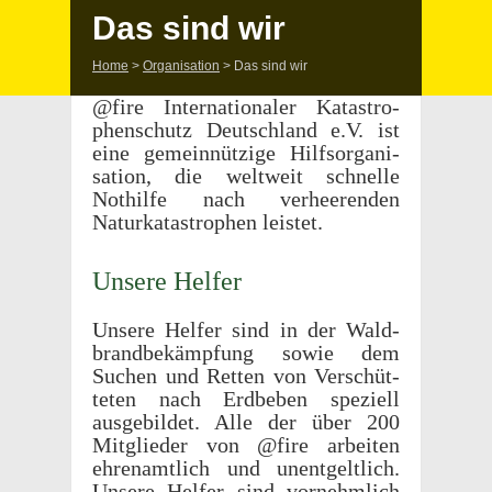
Das sind wir
Home
>
Organisation
>
Das sind wir
@fire Inter­na­tionaler Katas­tro­
phen­schutz Deutsch­land e.V. ist
eine gemein­nützige Hilf­sor­gan­i­
sa­tion, die weltweit schnelle
Nothilfe nach verheeren­den
Naturkatas­tro­phen leistet.
Unsere Helfer
Unsere Helfer sind in der Wald­
brand­bekämp­fung sowie dem
Suchen und Retten von Verschüt­
teten nach Erdbeben speziell
ausge­bildet. Alle der über 200
Mitglieder von @fire arbeiten
ehre­namtlich und unent­geltlich.
Unsere Helfer sind vornehm­lich