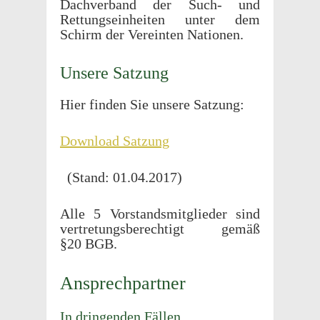
Dachver­band der Such- und
Rettung­sein­heiten unter dem
Schirm der Vere­in­ten Nationen.
Unsere Satzung
Hier finden Sie unsere Satzung:
Down­load Satzung
(Stand: 01.04.2017)
Alle 5 Vorstandsmit­glieder sind
vertre­tungs­berechtigt gemäß
§20 BGB.
Ansprech­part­ner
In drin­gen­den Fällen…