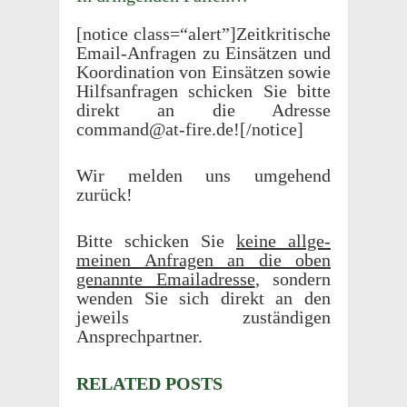
[notice class=“alert”]Zeitkritische
Email-Anfra­gen zu Einsätzen und
Koor­di­na­tion von Einsätzen sowie
Hilf­san­fra­gen schicken Sie bitte
direkt an die Adresse
command@at-fire.de![/notice]
Wir melden uns umge­hend
zurück!
Bitte schicken Sie
keine allge­
meinen Anfra­gen an die oben
genan­nte Emailadresse
, sondern
wenden Sie sich direkt an den
jeweils zuständi­gen
Ansprechpartner.
RELATED POSTS