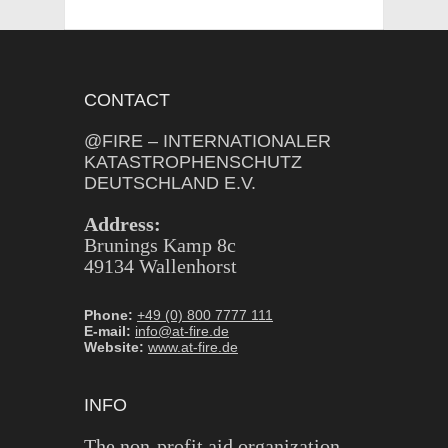
CONTACT
@FIRE – INTERNATIONALER
KATASTROPHENSCHUTZ
DEUTSCHLAND E.V.
Address:
Brunings Kamp 8c
49134 Wallenhorst
Phone:
+49 (0) 800 7777 111
E-mail:
info@at-fire.de
Website:
www.at-fire.de
INFO
The non-profit aid organization