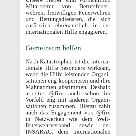
Mitar­beiter von Berufs­feuer­
wehren, frei­willi­gen Feuer­wehren
und Rettungs­di­en­sten, die sich
zusät­zlich ehre­namtlich in der
inter­na­tionalen Hilfe engagieren.
Gemein­sam helfen
Nach Katas­tro­phen ist die inter­na­
tionale Hilfe beson­ders wirk­sam,
wenn die Hilfe leis­ten­den Organ­i­
sa­tio­nen eng kooperieren und ihre
Maßnah­men abstim­men. Deshalb
arbeitet @fire auch schon im
Vorfeld eng mit anderen Organ­i­
sa­tio­nen zusam­men. Hierzu zählt
auch das Engage­ment von @fire
in Netzw­erken wie dem Welt­
feuer­wehrver­band sowie der
INSARAG, dem inter­na­tionalen