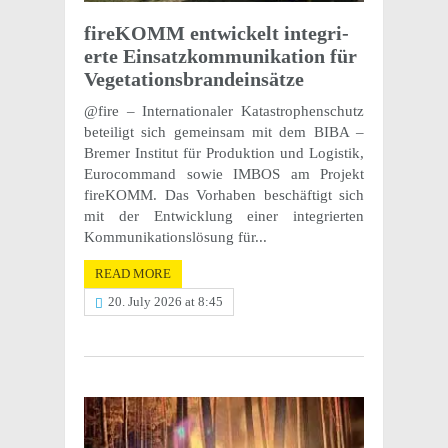
fireKOMM entwick­elt inte­gri­
erte Einsatzkom­mu­nika­tion für
Vegetationsbrandeinsätze
@fire – Inter­na­tionaler Katas­tro­phen­schutz
beteiligt sich gemein­sam mit dem BIBA –
Bremer Insti­tut für Produk­tion und Logis­tik,
Euro­com­mand sowie IMBOS am Projekt
fireKOMM. Das Vorhaben beschäftigt sich
mit der Entwick­lung einer inte­gri­erten
Kommu­nika­tion­slö­sung für...
READ MORE
20. July 2026 at 8:45