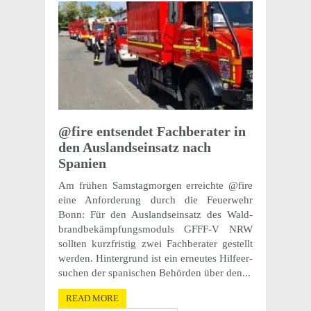
@fire entsendet Fach­ber­ater in
den Ausland­sein­satz nach
Spanien
Am frühen Samstag­mor­gen erre­ichte @fire
eine Anforderung durch die Feuer­wehr
Bonn: Für den Ausland­sein­satz des Wald­
brand­bekämp­fungsmoduls GFFF-V NRW
soll­ten kurzfristig zwei Fach­ber­ater gestellt
werden. Hinter­grund ist ein erneutes Hilfeer­
suchen der spanis­chen Behör­den über den...
READ MORE