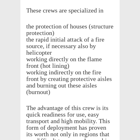
These crews are special­ized in
the protec­tion of houses (struc­ture
protection)
the rapid initial attack of a fire
source, if neces­sary also by
helicopter
work­ing directly on the flame
front (hot lining)
work­ing indi­rectly on the fire
front by creat­ing protec­tive aisles
and burn­ing out these aisles
(burnout)
The advan­tage of this crew is its
quick readi­ness for use, easy
trans­port and high mobil­ity. This
form of deploy­ment has proven
its worth not only in regions that