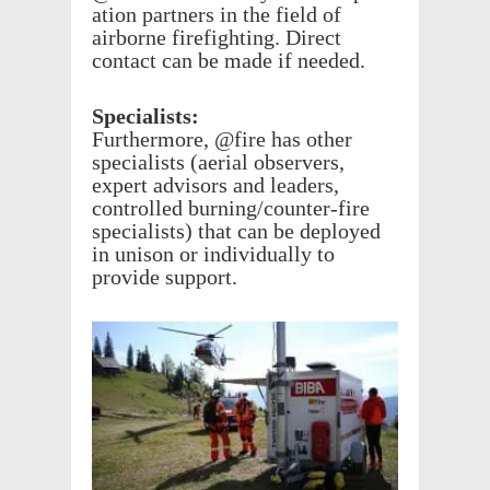
a­tion part­ners in the field of
airborne fire­fight­ing. Direct
contact can be made if needed.
Special­ists:
Further­more, @fire has other
special­ists (aerial observers,
expert advi­sors and lead­ers,
controlled burn­ing/­counter-fire
special­ists) that can be deployed
in unison or indi­vid­u­ally to
provide support.