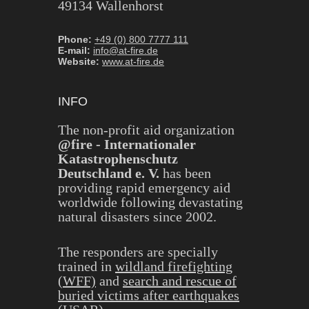
49134 Wallenhorst
Phone:
+49 (0) 800 7777 111
E-mail:
info@at-fire.de
Website:
www.at-fire.de
INFO
The non-profit aid organization
@fire - Internationaler
Katastrophenschutz
Deutschland e. V.
has been
providing rapid emergency aid
worldwide following devastating
natural disasters since 2002.
The responders are specially
trained in
wildland firefighting
(WFF)
and
search and rescue of
buried victims after earthquakes