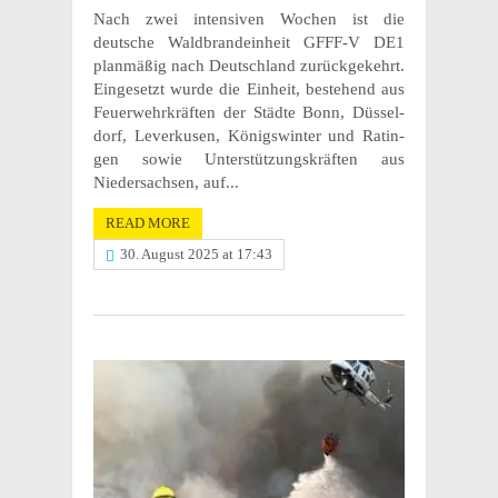
Nach zwei inten­siven Wochen ist die
deutsche Wald­bran­dein­heit GFFF-V DE1
plan­mäßig nach Deutsch­land zurück­gekehrt.
Einge­setzt wurde die Einheit, beste­hend aus
Feuer­wehrkräften der Städte Bonn, Düssel­
dorf, Leverkusen, Königswin­ter und Ratin­
gen sowie Unter­stützungskräften aus
Nieder­sach­sen, auf...
READ MORE
30. August 2025 at 17:43