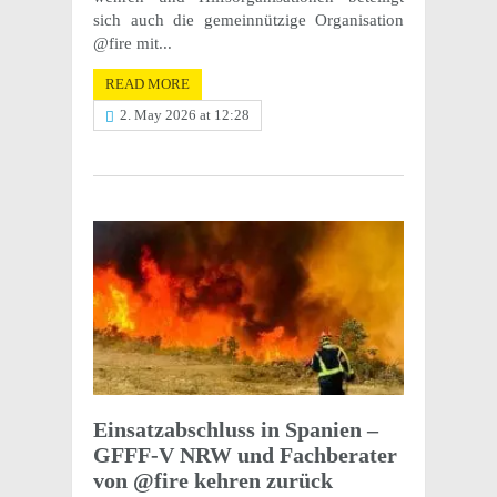
sich auch die gemein­nützige Organ­i­sa­tion
@fire mit...
READ MORE
2. May 2026 at 12:28
Einsatz­ab­schluss in Spanien –
GFFF-V NRW und Fach­ber­ater
von @fire kehren zurück