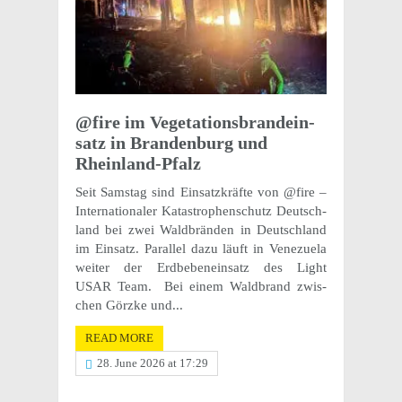
@fire im Vege­ta­tions­bran­dein­
satz in Bran­den­burg und
Rheinland-Pfalz
Seit Samstag sind Einsatzkräfte von @fire –
Inter­na­tionaler Katas­tro­phen­schutz Deutsch­
land bei zwei Wald­brän­den in Deutsch­land
im Einsatz. Paral­lel dazu läuft in Venezuela
weiter der Erdbebenein­satz des Light
USAR Team. Bei einem Wald­brand zwis­
chen Görzke und...
READ MORE
28. June 2026 at 17:29