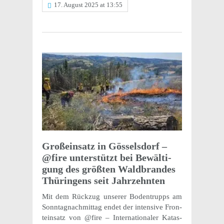
17. August 2025 at 13:55
Großein­satz in Gössels­dorf –
@fire unter­stützt bei Bewäl­ti­
gung des größten Wald­bran­des
Thürin­gens seit Jahrzehnten
Mit dem Rück­zug unserer Boden­trupps am
Sonnta­gnach­mit­tag endet der inten­sive Fron­
tein­satz von @fire – Inter­na­tionaler Katas­