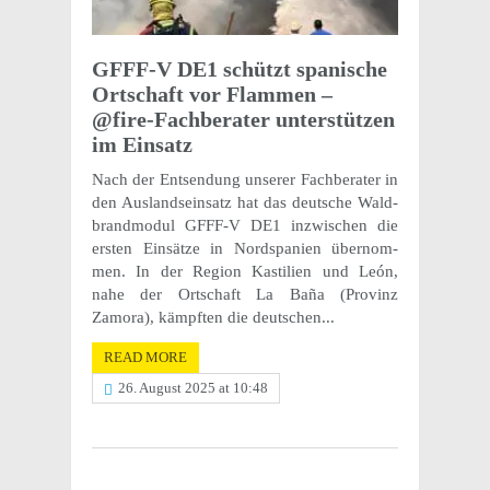
GFFF-V DE1 schützt spanis­che
Ortschaft vor Flam­men –
@fire-Fachberater unter­stützen
im Einsatz
Nach der Entsendung unserer Fach­ber­ater in
den Ausland­sein­satz hat das deutsche Wald­
brand­modul GFFF-V DE1 inzwis­chen die
ersten Einsätze in Nordspanien über­nom­
men. In der Region Kastilien und León,
nahe der Ortschaft La Baña (Prov­inz
Zamora), kämpften die deutschen...
READ MORE
26. August 2025 at 10:48