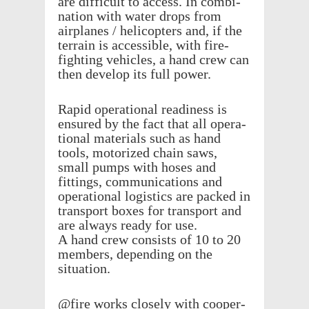
are diffi­cult to access. In combi­
na­tion with water drops from
airplanes / heli­copters and, if the
terrain is acces­si­ble, with fire-
fight­ing vehi­cles, a hand crew can
then develop its full power.
Rapid oper­a­tional readi­ness is
ensured by the fact that all oper­a­
tional mate­ri­als such as hand
tools, motor­ized chain saws,
small pumps with hoses and
fittings, commu­ni­ca­tions and
oper­a­tional logis­tics are packed in
trans­port boxes for trans­port and
are always ready for use.
A hand crew consists of 10 to 20
members, depend­ing on the
situation.
@fire works closely with coop­er­