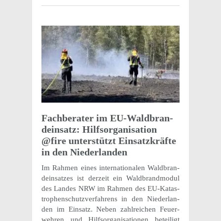
Fach­ber­ater im EU-Wald­bran­
dein­satz: Hilf­sor­gan­i­sa­tion
@fire unter­stützt Einsatzkräfte
in den Niederlanden
Im Rahmen eines inter­na­tionalen Wald­bran­
dein­satzes ist derzeit ein Wald­brand­modul
des Landes NRW im Rahmen des EU-Katas­
tro­phen­schutzver­fahrens in den Nieder­lan­
den im Einsatz. Neben zahlre­ichen Feuer­
wehren und Hilf­sor­gan­i­sa­tio­nen beteiligt