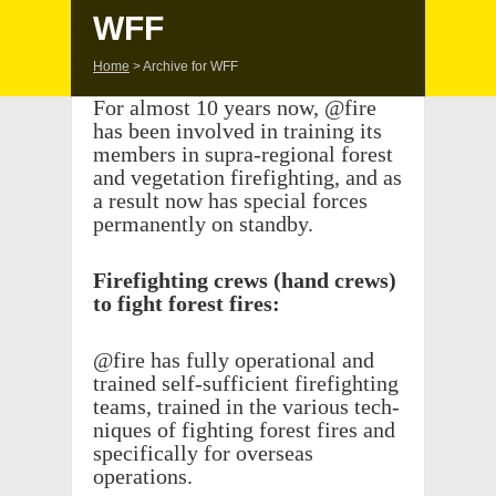
WFF
Home
>
Archive for WFF
For almost 10 years now, @fire
has been involved in train­ing its
members in supra-regional forest
and vege­ta­tion fire­fight­ing, and as
a result now has special forces
perma­nently on standby.
Fire­fight­ing crews (hand crews)
to fight forest fires:
@fire has fully oper­a­tional and
trained self-suffi­cient fire­fight­ing
teams, trained in the vari­ous tech­
niques of fight­ing forest fires and
specif­i­cally for over­seas
operations.