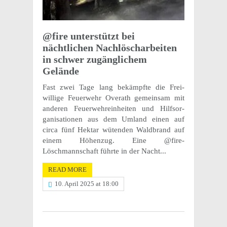
@fire unter­stützt bei
nächtlichen Nach­löschar­beiten
in schwer zugänglichem
Gelände
Fast zwei Tage lang bekämpfte die Frei­
willige Feuer­wehr Overath gemein­sam mit
anderen Feuer­wehrein­heiten und Hilf­sor­
gan­i­sa­tio­nen aus dem Umland einen auf
circa fünf Hektar wüten­den Wald­brand auf
einem Höhen­zug. Eine @fire-
Löschmannschaft führte in der Nacht...
READ MORE
10. April 2025 at 18:00