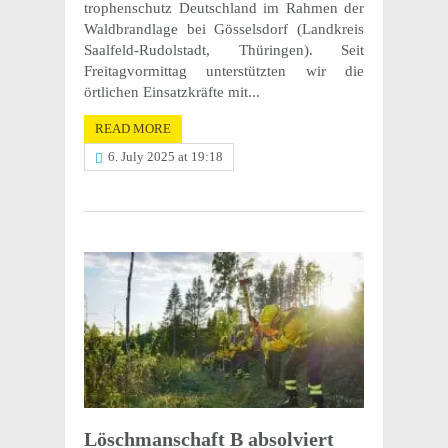
tro­phen­schutz Deutsch­land im Rahmen der
Wald­brand­lage bei Gössels­dorf (Land­kreis
Saalfeld-Rudol­stadt, Thürin­gen). Seit
Freitagvor­mit­tag unter­stützten wir die
örtlichen Einsatzkräfte mit...
READ MORE
6. July 2025 at 19:18
Löschman­schaft B absolviert