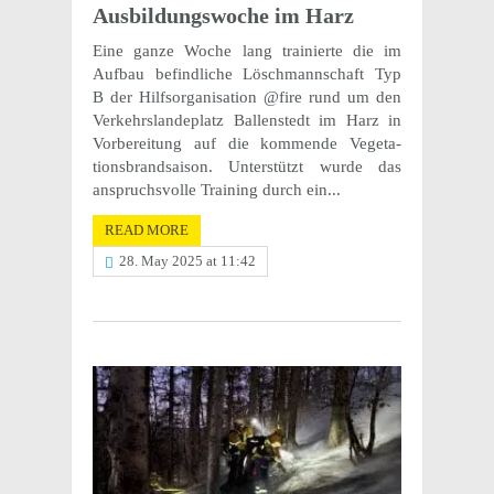
Ausbil­dungswoche im Harz
Eine ganze Woche lang trainierte die im
Aufbau befind­liche Löschmannschaft Typ
B der Hilf­sor­gan­i­sa­tion @fire rund um den
Verkehrs­lan­de­platz Ballen­st­edt im Harz in
Vorbere­itung auf die kommende Vege­ta­
tions­brand­sai­son. Unter­stützt wurde das
anspruchsvolle Train­ing durch ein...
READ MORE
28. May 2025 at 11:42