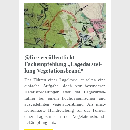
@fire veröf­fentlicht
Fachempfehlung „Lagedarstel­
lung Vegetationsbrand“
Das Führen einer Lagekarte ist selten eine
einfache Aufgabe, doch vor beson­deren
Heraus­forderun­gen steht der Lagekarten­
führer bei einem hoch­dy­namis­chen und
ausgedehn­ten Vege­ta­tions­brand. Als prax­
isori­en­tierte Handre­ichung für das Führen
einer Lagekarte in der Vege­ta­tions­brand­
bekämp­fung hat...